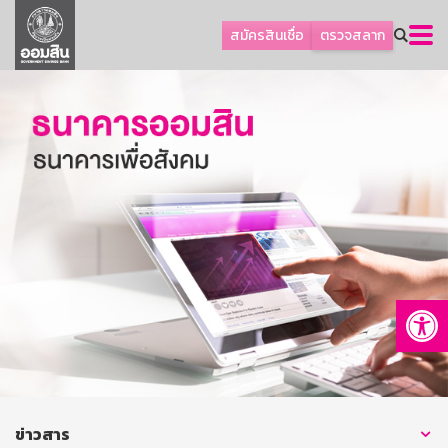
ลูกค้าธุรกิจ
สมัครสินเชื่อ
ตรวจสลาก
ลูกค้าผู้ประกอบรายย่อย
โปรโมชัน
ออมเพื่อสุข
เกี่ยวกับธนาคาร
การพัฒนาที่ยั่งยืน
ข่าวสาร
บริการทางการเงิน
Op
อื่นๆ
ติดต่อเรา
บริการออนไลน์
TH
EN
ข่าวสาร
GSB Society