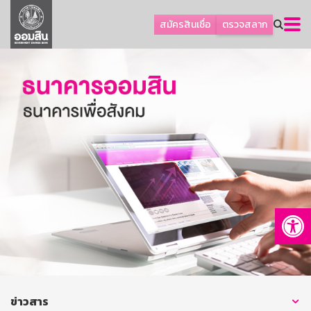
ลูกค้าธุรกิจ
สมัครสินเชื่อ
ตรวจสลาก
ลูกค้าผู้ประกอบรายย่อย
โปรโมชัน
ออมเพื่อสุข
เกี่ยวกับธนาคาร
การพัฒนาที่ยั่งยืน
ข่าวสาร
บริการทางการเงิน
Op
อื่นๆ
ติดต่อเรา
บริการออนไลน์
TH
EN
ข่าวสาร
GSB Society