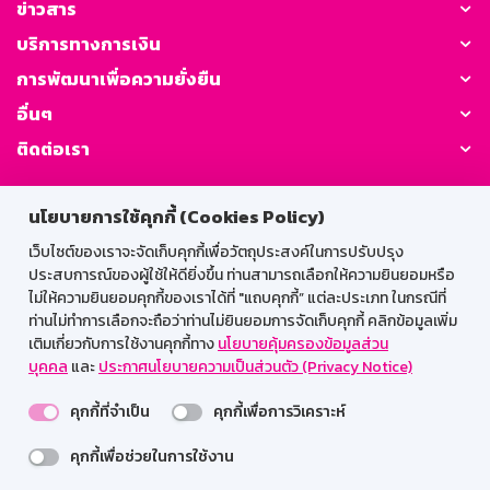
ข่าวสาร
บริการทางการเงิน
การพัฒนาเพื่อความยั่งยืน
อื่นๆ
ติดต่อเรา
GSB Society:
นโยบายการใช้คุกกี้ (Cookies Policy)
เว็บไซต์ของเราจะจัดเก็บคุกกี้เพื่อวัตถุประสงค์ในการปรับปรุง
ประสบการณ์ของผู้ใช้ให้ดียิ่งขึ้น ท่านสามารถเลือกให้ความยินยอมหรือ
สำหรับพนักงาน
ไม่ให้ความยินยอมคุกกี้ของเราได้ที่ "แถบคุกกี้” แต่ละประเภท ในกรณีที่
ท่านไม่ทำการเลือกจะถือว่าท่านไม่ยินยอมการจัดเก็บคุกกี้ คลิกข้อมูลเพิ่ม
Web HR
GSB Wisdom
M-Search
เติมเกี่ยวกับการใช้งานคุกกี้ทาง
นโยบายคุ้มครองข้อมูลส่วน
บุคคล
และ
ประกาศนโยบายความเป็นส่วนตัว (Privacy Notice)
เข้าสู่ระบบเน็ตเมล
คุกกี้ที่จำเป็น
คุกกี้เพื่อการวิเคราะห์
คุกกี้เพื่อช่วยในการใช้งาน
รองรับการใช้งานได้ดีบนเว็บบราวเซอร์