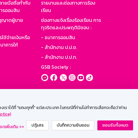
ายมือชื่อกำกับ
รายงานและช่องทางการร้อง
าคารออมสิน
เรียน
ุญาตผู้ขาย
ช่องทางแจ้งเรื่องร้องเรียน การ
ทุจริตและประพฤติมิชอบ :
ใช้จ่ายเงินหรือ
- ธนาคารออมสิน
นาคารให้
- สำนักงาน ป.ป.ช.
- สำนักงาน ป.ป.ท.
GSB Society :
ะบบเน็ตเมล
ราได้ที่ "แถบคุกกี้” แต่ละประเภท ในกรณีที่ท่านไม่ทำการเลือกจะถือว่าท่าน
otice)
ปฏิเสธ
บันทึกความยินยอม
ยอมรับทั้งหมด
ยดเพิ่มเติม >>