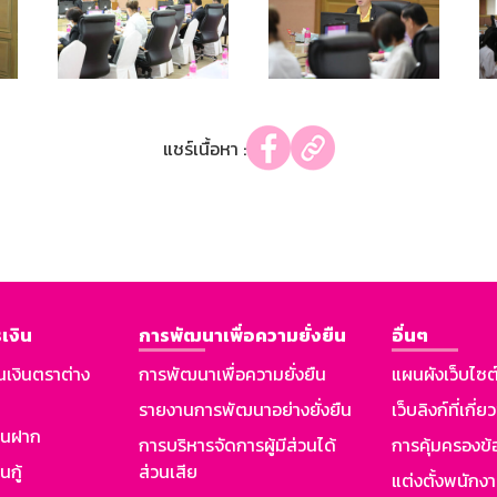
แชร์เนื้อหา :
เงิน
การพัฒนาเพื่อความยั่งยืน
อื่นๆ
นเงินตราต่าง
การพัฒนาเพื่อความยั่งยืน
แผนผังเว็บไซต
รายงานการพัฒนาอย่างยั่งยืน
เว็บลิงก์ที่เกี่ย
งินฝาก
การบริหารจัดการผู้มีส่วนได้
การคุ้มครองข้
นกู้
ส่วนเสีย
แต่งตั้งพนักง