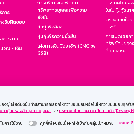
ียม
การบริหารและพัฒนา
ประเทศไทยลงล
ทรัพยากรบุคคลเพื่อความ
ในใบหุ้นกู้ธน
ริการ
ยั่งยืน
ตรวจสอบใบอน
ย่างรับผิดชอบ
หุ้นกู้เพื่อสังคม
ประกัน
หุ้นกู้เพื่อความยั่งยืน
การเปิดเผยการ
รอการขาย
ทรัพย์สินของธ
โค้ชการเงินมืออาชีพ (CMC by
ำนวณ - เงิน
สื่อมวลชน
GSB)
กงาน
Web HR
GSB Wisdom
M-Search
เข้าสู่ร
ผู้ใช้ให้ดียิ่งขึ้น ท่านสามารถเลือกให้ความยินยอมหรือไม่ให้ความยินยอมคุกกี้ของเ
บายคุ้มครองข้อมูลส่วนบุคคล
และ
ประกาศนโยบายความเป็นส่วนตัว (Privacy N
รองรับการใช้งานได้ดีบนเว็บบราวเซอร์
รายละเอี
่วยในการใช้งาน
คุกกี้เพื่อปรับเนื้อหาให้เข้ากับกลุ่มเป้าหมาย
สงวนลิขสิทธิ์ 2567 ธนาคารออมสิน