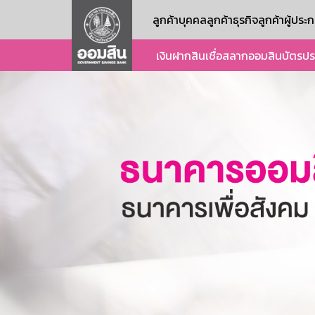
ลูกค้าบุคคล
ลูกค้าธุรกิจ
ลูกค้าผู้ปร
เงินฝาก
สินเชื่อ
สลากออมสิน
บัตร
ปร