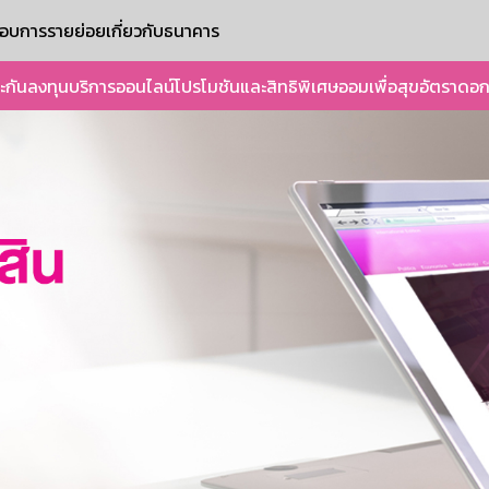
ะกอบการรายย่อย
เกี่ยวกับธนาคาร
ะกัน
ลงทุน
บริการออนไลน์
โปรโมชันและสิทธิพิเศษ
ออมเพื่อสุข
อัตราดอก