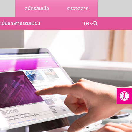
สมัครสินเชื่อ
ตรวจสลาก
เบี้ยและค่าธรรมเนียม
TH
Op