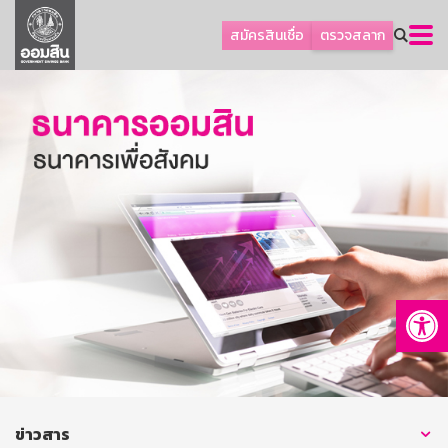
ลูกค้าธุรกิจ
สมัครสินเชื่อ
ตรวจสลาก
ลูกค้าผู้ประกอบรายย่อย
โปรโมชัน
ออมเพื่อสุข
เกี่ยวกับธนาคาร
การพัฒนาที่ยั่งยืน
ข่าวสาร
บริการทางการเงิน
Op
อื่นๆ
ติดต่อเรา
บริการออนไลน์
TH
EN
ข่าวสาร
GSB Society