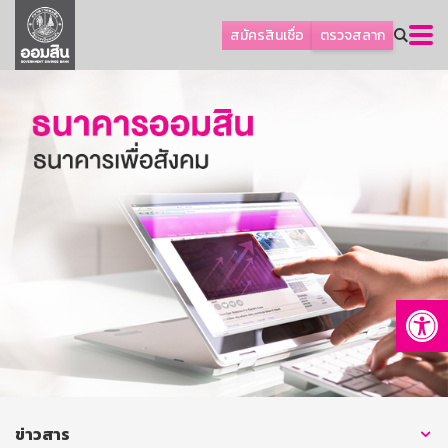
ลูกค้าธุรกิจ
สมัครสินเชื่อ
ตรวจสลาก
ลูกค้าผู้ประกอบรายย่อย
โปรโมชัน
ออมเพื่อสุข
เกี่ยวกับธนาคาร
การพัฒนาที่ยั่งยืน
ข่าวสาร
บริการทางการเงิน
Op
อื่นๆ
ติดต่อเรา
บริการออนไลน์
TH
EN
ข่าวสาร
GSB Society