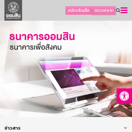
ลูกค้าธุรกิจ
สมัครสินเชื่อ
ตรวจสลาก
ลูกค้าผู้ประกอบรายย่อย
โปรโมชัน
ออมเพื่อสุข
เกี่ยวกับธนาคาร
การพัฒนาที่ยั่งยืน
ข่าวสาร
บริการทางการเงิน
Op
อื่นๆ
ติดต่อเรา
บริการออนไลน์
TH
EN
ข่าวสาร
GSB Society