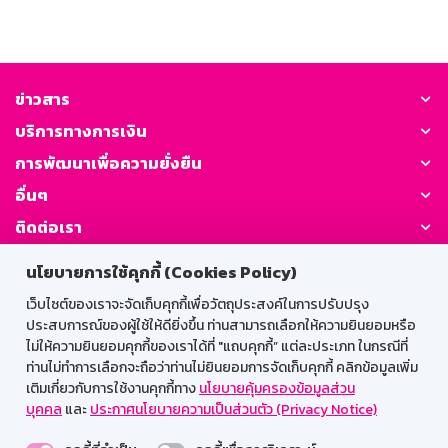
ข่าวสาร
บริการทางการเงิน
การพัฒนาเพื่อความยั่งยืน
อื่นๆ
ติดต่อเรา
นโยบายการใช้คุกกี้ (Cookies Policy)
GSB Society:
เว็บไซต์ของเราจะจัดเก็บคุกกี้เพื่อวัตถุประสงค์ในการปรับปรุง
ประสบการณ์ของผู้ใช้ให้ดียิ่งขึ้น ท่านสามารถเลือกให้ความยินยอมหรือ
ไม่ให้ความยินยอมคุกกี้ของเราได้ที่ "แถบคุกกี้” แต่ละประเภท ในกรณีที่
สำหรับพนักงาน
ท่านไม่ทำการเลือกจะถือว่าท่านไม่ยินยอมการจัดเก็บคุกกี้ คลิกข้อมูลเพิ่ม
เติมเกี่ยวกับการใช้งานคุกกี้ทาง
นโยบายคุ้มครองข้อมูลส่วน
Web HR
GSB Wisdom
M-Search
บุคคล
และ
ประกาศนโยบายความเป็นส่วนตัว (Privacy Notice)
เข้าสู่ระบบเน็ตเมล