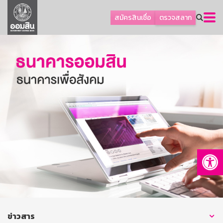
ลูกค้าธุรกิจ
สมัครสินเชื่อ
ตรวจสลาก
ลูกค้าผู้ประกอบรายย่อย
โปรโมชัน
ออมเพื่อสุข
เกี่ยวกับธนาคาร
การพัฒนาที่ยั่งยืน
ข่าวสาร
บริการทางการเงิน
Op
อื่นๆ
ติดต่อเรา
บริการออนไลน์
TH
EN
ข่าวสาร
GSB Society