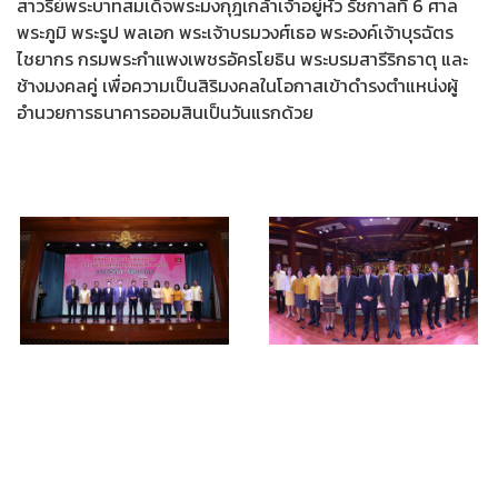
สาวรีย์พระบาทสมเด็จพระมงกุฎเกล้าเจ้าอยู่หัว รัชกาลที่ 6 ศาล
พระภูมิ พระรูป พลเอก พระเจ้าบรมวงศ์เธอ พระองค์เจ้าบุรฉัตร
ไชยากร กรมพระกำแพงเพชรอัครโยธิน พระบรมสารีริกธาตุ และ
ช้างมงคลคู่ เพื่อความเป็นสิริมงคลในโอกาสเข้าดำรงตำแหน่งผู้
อำนวยการธนาคารออมสินเป็นวันแรกด้วย