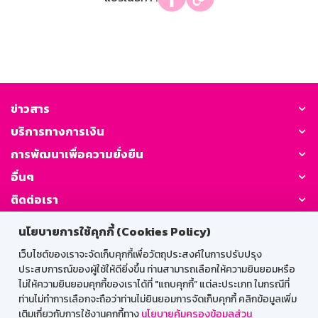
ข่าวสาร
บริการทางการเงิน
การพัฒนาเพื่อความยั่งยืน
อื่นๆ
ติดต่อเรา
นโยบายการใช้คุกกี้ (Cookies Policy)
GSB Society:
เว็บไซต์ของเราจะจัดเก็บคุกกี้เพื่อวัตถุประสงค์ในการปรับปรุง
ประสบการณ์ของผู้ใช้ให้ดียิ่งขึ้น ท่านสามารถเลือกให้ความยินยอมหรือ
ไม่ให้ความยินยอมคุกกี้ของเราได้ที่ "แถบคุกกี้” แต่ละประเภท ในกรณีที่
สำหรับพนักงาน
ท่านไม่ทำการเลือกจะถือว่าท่านไม่ยินยอมการจัดเก็บคุกกี้ คลิกข้อมูลเพิ่ม
เติมเกี่ยวกับการใช้งานคุกกี้ทาง
นโยบายคุ้มครองข้อมูลส่วน