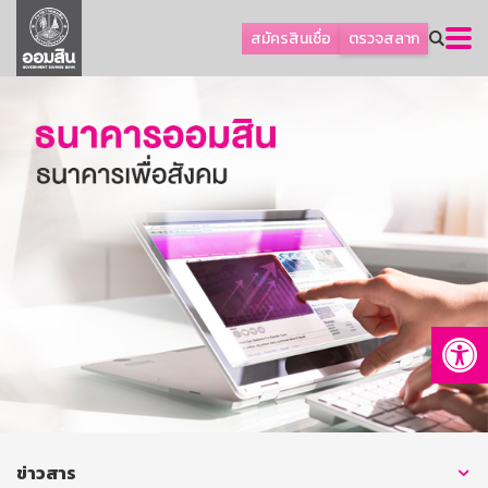
ลูกค้าธุรกิจ
สมัครสินเชื่อ
ตรวจสลาก
ลูกค้าผู้ประกอบรายย่อย
โปรโมชัน
ออมเพื่อสุข
เกี่ยวกับธนาคาร
การพัฒนาที่ยั่งยืน
ข่าวสาร
บริการทางการเงิน
Op
อื่นๆ
ติดต่อเรา
บริการออนไลน์
TH
EN
ข่าวสาร
GSB Society