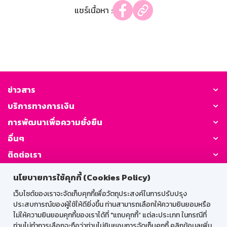
แชร์เนื้อหา :
ข่าวสาร
บริการทางการเงิน
การพัฒนาเพื่อความยั่งยืน
อื่นๆ
ติดต่อเรา
นโยบายการใช้คุกกี้ (Cookies Policy)
GSB Society:
เว็บไซต์ของเราจะจัดเก็บคุกกี้เพื่อวัตถุประสงค์ในการปรับปรุง
ประสบการณ์ของผู้ใช้ให้ดียิ่งขึ้น ท่านสามารถเลือกให้ความยินยอมหรือ
ไม่ให้ความยินยอมคุกกี้ของเราได้ที่ "แถบคุกกี้” แต่ละประเภท ในกรณีที่
สำหรับพนักงาน
ท่านไม่ทำการเลือกจะถือว่าท่านไม่ยินยอมการจัดเก็บคุกกี้ คลิกข้อมูลเพิ่ม