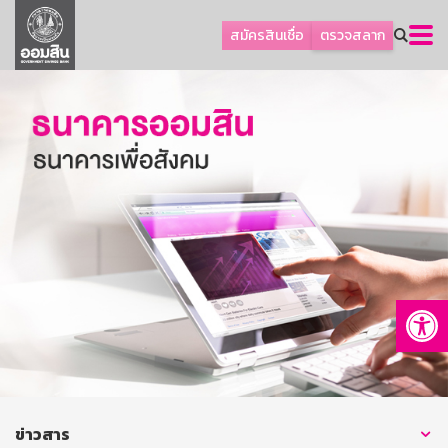
ลูกค้าธุรกิจ
สมัครสินเชื่อ
ตรวจสลาก
ลูกค้าผู้ประกอบรายย่อย
โปรโมชัน
ออมเพื่อสุข
เกี่ยวกับธนาคาร
การพัฒนาที่ยั่งยืน
ข่าวสาร
บริการทางการเงิน
Op
อื่นๆ
ติดต่อเรา
บริการออนไลน์
TH
EN
ข่าวสาร
GSB Society