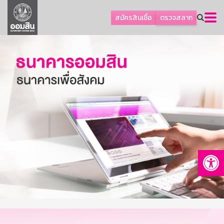
ลูกค้าธุรกิจ
สมัครสินเชื่อ
ตรวจสลาก
ลูกค้าผู้ประกอบรายย่อย
โปรโมชัน
ออมเพื่อสุข
เกี่ยวกับธนาคาร
การพัฒนาที่ยั่งยืน
ข่าวสาร
บริการทางการเงิน
Op
อื่นๆ
ติดต่อเรา
บริการออนไลน์
TH
EN
GSB Society