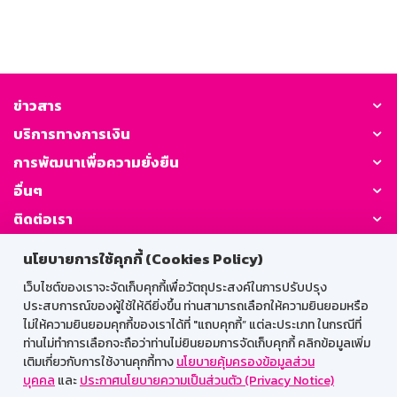
ข่าวสาร
บริการทางการเงิน
การพัฒนาเพื่อความยั่งยืน
อื่นๆ
ติดต่อเรา
นโยบายการใช้คุกกี้ (Cookies Policy)
GSB Society:
เว็บไซต์ของเราจะจัดเก็บคุกกี้เพื่อวัตถุประสงค์ในการปรับปรุง
ประสบการณ์ของผู้ใช้ให้ดียิ่งขึ้น ท่านสามารถเลือกให้ความยินยอมหรือ
ไม่ให้ความยินยอมคุกกี้ของเราได้ที่ "แถบคุกกี้” แต่ละประเภท ในกรณีที่
สำหรับพนักงาน
ท่านไม่ทำการเลือกจะถือว่าท่านไม่ยินยอมการจัดเก็บคุกกี้ คลิกข้อมูลเพิ่ม
เติมเกี่ยวกับการใช้งานคุกกี้ทาง
นโยบายคุ้มครองข้อมูลส่วน
Web HR
GSB Wisdom
M-Search
บุคคล
และ
ประกาศนโยบายความเป็นส่วนตัว (Privacy Notice)