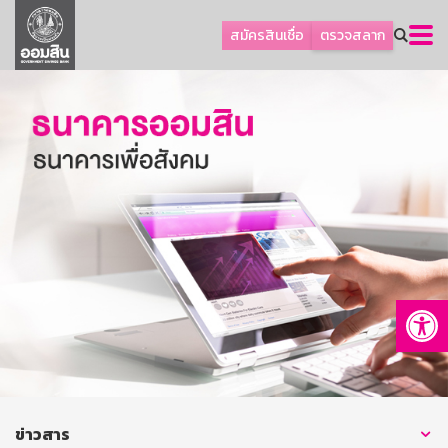
ลูกค้าธุรกิจ
สมัครสินเชื่อ
ตรวจสลาก
ลูกค้าผู้ประกอบรายย่อย
โปรโมชัน
ออมเพื่อสุข
เกี่ยวกับธนาคาร
การพัฒนาที่ยั่งยืน
ข่าวสาร
บริการทางการเงิน
Op
อื่นๆ
ติดต่อเรา
บริการออนไลน์
TH
EN
ข่าวสาร
GSB Society