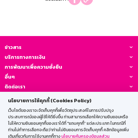
ข่าวสาร
บริการทางการเงิน
การพัฒนาเพื่อความยั่งยืน
อื่นๆ
ติดต่อเรา
นโยบายการใช้คุกกี้ (Cookies Policy)
GSB Society:
เว็บไซต์ของเราจะจัดเก็บคุกกี้เพื่อวัตถุประสงค์ในการปรับปรุง
ประสบการณ์ของผู้ใช้ให้ดียิ่งขึ้น ท่านสามารถเลือกให้ความยินยอมหรือ
ไม่ให้ความยินยอมคุกกี้ของเราได้ที่ "แถบคุกกี้” แต่ละประเภท ในกรณีที่
สำหรับพนักงาน
ท่านไม่ทำการเลือกจะถือว่าท่านไม่ยินยอมการจัดเก็บคุกกี้ คลิกข้อมูลเพิ่ม
เติมเกี่ยวกับการใช้งานคุกกี้ทาง
นโยบายคุ้มครองข้อมูลส่วน