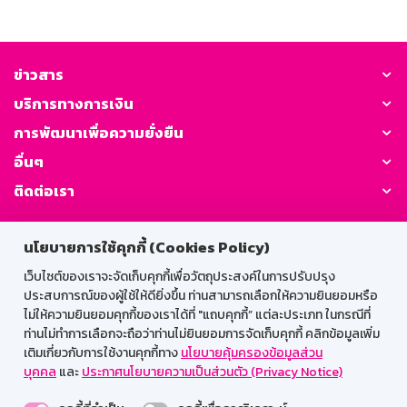
ข่าวสาร
บริการทางการเงิน
การพัฒนาเพื่อความยั่งยืน
อื่นๆ
ติดต่อเรา
GSB Society:
นโยบายการใช้คุกกี้ (Cookies Policy)
เว็บไซต์ของเราจะจัดเก็บคุกกี้เพื่อวัตถุประสงค์ในการปรับปรุง
ประสบการณ์ของผู้ใช้ให้ดียิ่งขึ้น ท่านสามารถเลือกให้ความยินยอมหรือ
สำหรับพนักงาน
ไม่ให้ความยินยอมคุกกี้ของเราได้ที่ "แถบคุกกี้” แต่ละประเภท ในกรณีที่
ท่านไม่ทำการเลือกจะถือว่าท่านไม่ยินยอมการจัดเก็บคุกกี้ คลิกข้อมูลเพิ่ม
Web HR
GSB Wisdom
M-Search
เติมเกี่ยวกับการใช้งานคุกกี้ทาง
นโยบายคุ้มครองข้อมูลส่วน
บุคคล
และ
ประกาศนโยบายความเป็นส่วนตัว (Privacy Notice)
เข้าสู่ระบบเน็ตเมล