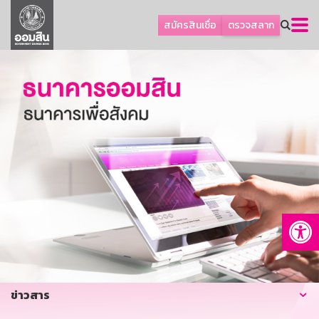
ลูกค้าธุรกิจ
สมัครสินเชื่อ
ตรวจสลาก
ลูกค้าผู้ประกอบรายย่อย
โปรโมชัน
ออมเพื่อสุข
เกี่ยวกับธนาคาร
การพัฒนาที่ยั่งยืน
ข่าวสาร
บริการทางการเงิน
Op
อื่นๆ
ติดต่อเรา
บริการออนไลน์
ข่าวสาร
TH
EN
GSB Society