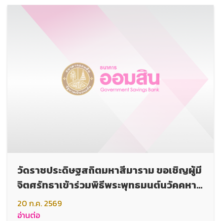
วัดราชประดิษฐสถิตมหาสีมาราม ขอเชิญผู้มี
จิตศรัทธาเข้าร่วมพิธีพระพุทธมนต์นวัคคหายุ
สมธัมม์เฉลิมพระเกียรติพระบาทสมเด็จ
20 ก.ค. 2569
พระเจ้าอยู่หัว
อ่านต่อ