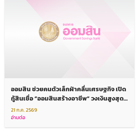
ออมสิน ช่วยคนตัวเล็กฝ่าคลื่นเศรษฐกิจ เปิด
กู้สินเชื่อ “ออมสินสร้างอาชีพ” วงเงินสูงสุด
50,000 บาท ดอกเบี้ยต่ำ ไม่ต้องใช้หลัก
21 ก.ค. 2569
ประกัน กู้สะดวกปลอดภัยผ่าน MyMo วันนี้!
อ่านต่อ