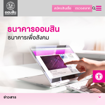
ลูกค้าธุรกิจ
สมัครสินเชื่อ
ตรวจสลาก
ลูกค้าผู้ประกอบรายย่อย
โปรโมชัน
ออมเพื่อสุข
เกี่ยวกับธนาคาร
การพัฒนาที่ยั่งยืน
ข่าวสาร
บริการทางการเงิน
Op
อื่นๆ
ติดต่อเรา
บริการออนไลน์
ข่าวสาร
TH
EN
GSB Society