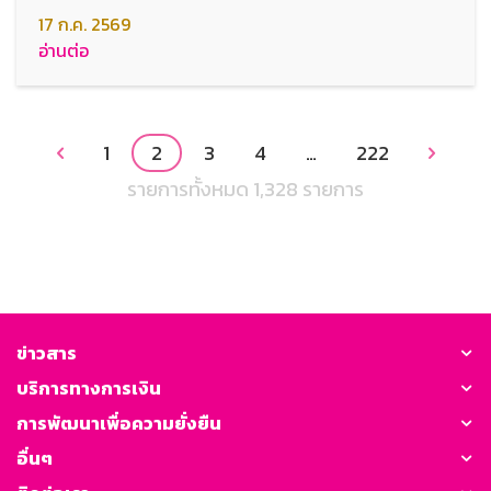
คุ้มครองอุบัติเหตุ สินเชื่อบ้าน ดอกเบี้ยเบา
17 ก.ค. 2569
สินเชื่อ SMEs เงื่อนไขพิเศษ และขบวน
อ่านต่อ
ผลิตภัณฑ์การเงินตอบโจทย์ทุกช่วงชีวิต
1
2
3
4
…
222


รายการทั้งหมด 1,328 รายการ
ข่าวสาร
บริการทางการเงิน
การพัฒนาเพื่อความยั่งยืน
อื่นๆ