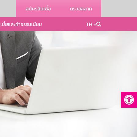
สมัครสินเชื่อ
ตรวจสลาก
เบี้ยและค่าธรรมเนียม
TH
Op