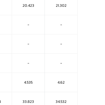
20.423
21.302
-
-
-
-
-
-
4.535
4.62
4
33.823
34.532