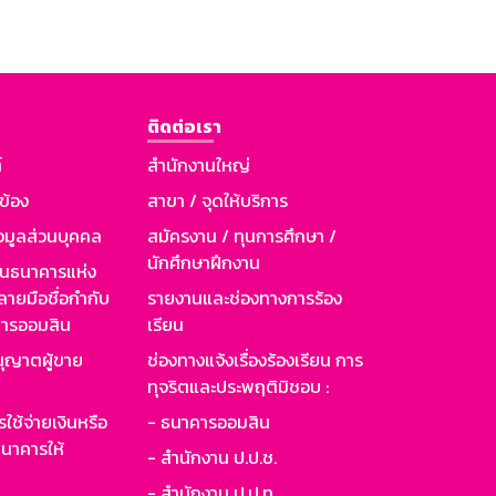
ติดต่อเรา
์
สำนักงานใหญ่
วข้อง
สาขา / จุดให้บริการ
อมูลส่วนบุคคล
สมัครงาน / ทุนการศึกษา /
นักศึกษาฝึกงาน
านธนาคารแห่ง
ายมือชื่อกำกับ
รายงานและช่องทางการร้อง
าคารออมสิน
เรียน
ุญาตผู้ขาย
ช่องทางแจ้งเรื่องร้องเรียน การ
ทุจริตและประพฤติมิชอบ :
ใช้จ่ายเงินหรือ
- ธนาคารออมสิน
นาคารให้
- สำนักงาน ป.ป.ช.
- สำนักงาน ป.ป.ท.