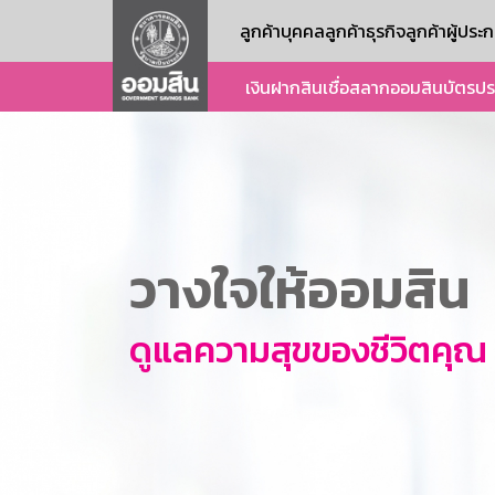
ลูกค้าบุคคล
ลูกค้าธุรกิจ
ลูกค้าผู้ปร
เงินฝาก
สินเชื่อ
สลากออมสิน
บัตร
ปร
วางใจให้ออมสิน
ดูแลความสุขของชีวิตคุณ