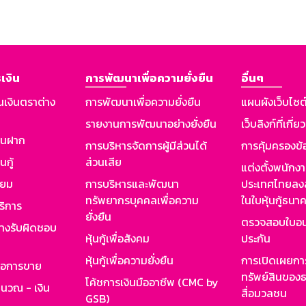
เงิน
การพัฒนาเพื่อความยั่งยืน
อื่นๆ
นเงินตราต่าง
การพัฒนาเพื่อความยั่งยืน
แผนผังเว็บไซต
รายงานการพัฒนาอย่างยั่งยืน
เว็บลิงก์ที่เกี่ย
งินฝาก
การบริหารจัดการผู้มีส่วนได้
การคุ้มครองข้
นกู้
ส่วนเสีย
แต่งตั้งพนักง
ียม
การบริหารและพัฒนา
ประเทศไทยลงล
ทรัพยากรบุคคลเพื่อความ
ในใบหุ้นกู้ธน
ริการ
ยั่งยืน
ตรวจสอบใบอน
ย่างรับผิดชอบ
หุ้นกู้เพื่อสังคม
ประกัน
หุ้นกู้เพื่อความยั่งยืน
การเปิดเผยการ
รอการขาย
ทรัพย์สินของธ
โค้ชการเงินมืออาชีพ (CMC by
ำนวณ - เงิน
สื่อมวลชน
GSB)