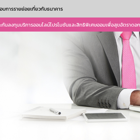
ะกอบการรายย่อย
เกี่ยวกับธนาคาร
ะกัน
ลงทุน
บริการออนไลน์
โปรโมชันและสิทธิพิเศษ
ออมเพื่อสุข
อัตราดอก