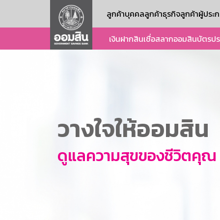
ลูกค้าบุคคล
ลูกค้าธุรกิจ
ลูกค้าผู้ปร
เงินฝาก
สินเชื่อ
สลากออมสิน
บัตร
ปร
วางใจให้ออมสิน
ดูแลความสุขของชีวิตคุณ