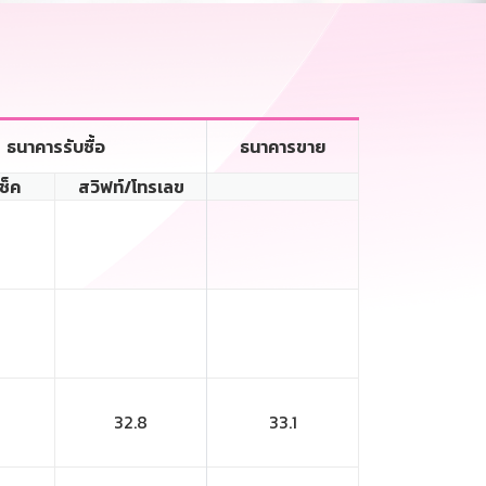
ธนาคารรับซื้อ
ธนาคารขาย
เช็ค
สวิฟท์/โทรเลข
32.8
33.1