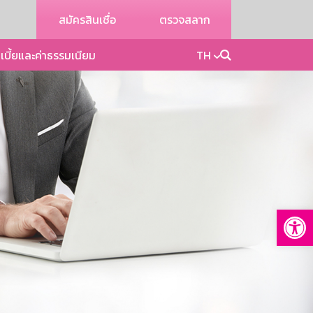
สมัครสินเชื่อ
ตรวจสลาก
เบี้ยและค่าธรรมเนียม
TH
Op