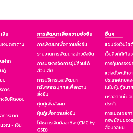
เงิน
การพัฒนาเพื่อความยั่งยืน
อื่นๆ
นเงินตราต่าง
การพัฒนาเพื่อความยั่งยืน
แผนผังเว็บไซต
รายงานการพัฒนาอย่างยั่งยืน
เว็บลิงก์ที่เกี่ย
งินฝาก
การบริหารจัดการผู้มีส่วนได้
การคุ้มครองข้
นกู้
ส่วนเสีย
แต่งตั้งพนักง
ียม
การบริหารและพัฒนา
ประเทศไทยลงล
ทรัพยากรบุคคลเพื่อความ
ในใบหุ้นกู้ธน
ริการ
ยั่งยืน
ตรวจสอบใบอน
ย่างรับผิดชอบ
หุ้นกู้เพื่อสังคม
ประกัน
หุ้นกู้เพื่อความยั่งยืน
การเปิดเผยการ
รอการขาย
ทรัพย์สินของธ
โค้ชการเงินมืออาชีพ (CMC by
ำนวณ - เงิน
สื่อมวลชน
GSB)