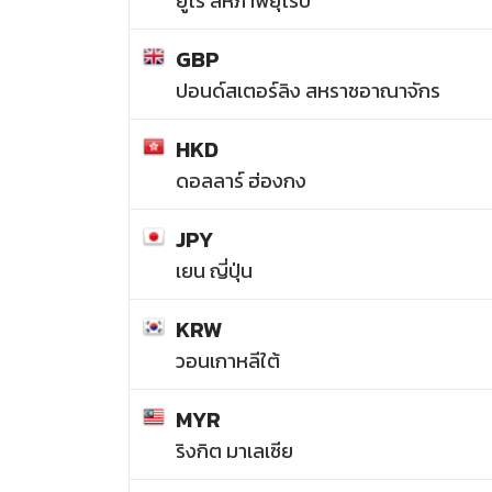
ยูโร สหภาพยุโรป
GBP
ปอนด์สเตอร์ลิง สหราชอาณาจักร
HKD
ดอลลาร์ ฮ่องกง
JPY
เยน ญี่ปุ่น
KRW
วอนเกาหลีใต้
MYR
ริงกิต มาเลเซีย