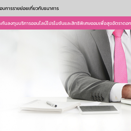
ะกอบการรายย่อย
เกี่ยวกับธนาคาร
ะกัน
ลงทุน
บริการออนไลน์
โปรโมชันและสิทธิพิเศษ
ออมเพื่อสุข
อัตราดอก