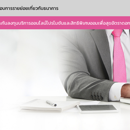
ะกอบการรายย่อย
เกี่ยวกับธนาคาร
ะกัน
ลงทุน
บริการออนไลน์
โปรโมชันและสิทธิพิเศษ
ออมเพื่อสุข
อัตราดอก