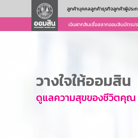
ลูกค้าบุคคล
ลูกค้าธุรกิจ
ลูกค้าผู้ปร
เงินฝาก
สินเชื่อ
สลากออมสิน
บัตร
ปร
วางใจให้ออมสิน
ดูแลความสุขของชีวิตคุณ