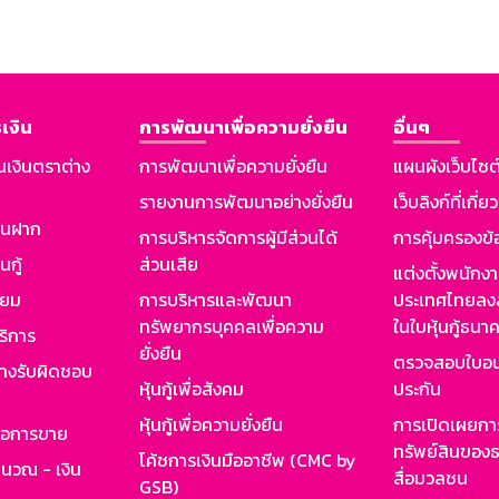
เงิน
การพัฒนาเพื่อความยั่งยืน
อื่นๆ
นเงินตราต่าง
การพัฒนาเพื่อความยั่งยืน
แผนผังเว็บไซต
รายงานการพัฒนาอย่างยั่งยืน
เว็บลิงก์ที่เกี่ย
งินฝาก
การบริหารจัดการผู้มีส่วนได้
การคุ้มครองข้
นกู้
ส่วนเสีย
แต่งตั้งพนักง
ียม
การบริหารและพัฒนา
ประเทศไทยลงล
ทรัพยากรบุคคลเพื่อความ
ในใบหุ้นกู้ธน
ริการ
ยั่งยืน
ตรวจสอบใบอน
ย่างรับผิดชอบ
หุ้นกู้เพื่อสังคม
ประกัน
หุ้นกู้เพื่อความยั่งยืน
การเปิดเผยการ
รอการขาย
ทรัพย์สินของธ
โค้ชการเงินมืออาชีพ (CMC by
ำนวณ - เงิน
สื่อมวลชน
GSB)