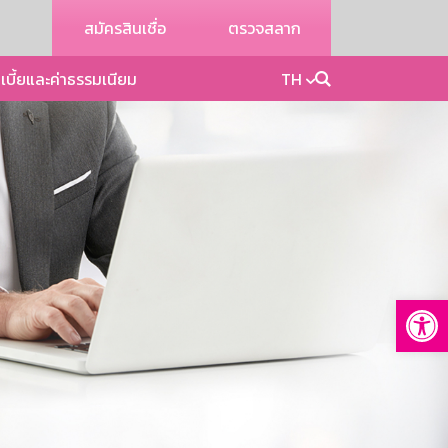
สมัครสินเชื่อ
ตรวจสลาก
เบี้ยและค่าธรรมเนียม
TH
Op