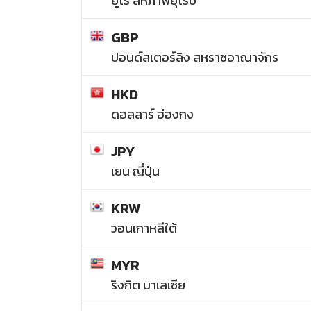
ยูโร สหภาพยุโรป
GBP
ปอนด์สเตอร์ลิง สหราชอาณาจักร
HKD
ดอลลาร์ ฮ่องกง
JPY
เยน ญี่ปุ่น
KRW
วอนเกาหลีใต้
MYR
ริงกิต มาเลเซีย