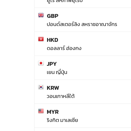
ยูโร สหภาพยุโรป
GBP
ปอนด์สเตอร์ลิง สหราชอาณาจักร
HKD
ดอลลาร์ ฮ่องกง
JPY
เยน ญี่ปุ่น
KRW
วอนเกาหลีใต้
MYR
ริงกิต มาเลเซีย