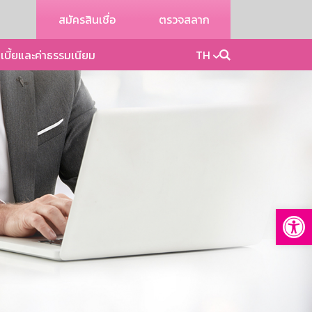
สมัครสินเชื่อ
ตรวจสลาก
เบี้ยและค่าธรรมเนียม
TH
Op