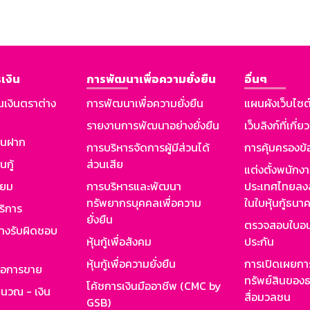
เงิน
การพัฒนาเพื่อความยั่งยืน
อื่นๆ
นเงินตราต่าง
การพัฒนาเพื่อความยั่งยืน
แผนผังเว็บไซต
รายงานการพัฒนาอย่างยั่งยืน
เว็บลิงก์ที่เกี่ย
งินฝาก
การบริหารจัดการผู้มีส่วนได้
การคุ้มครองข้
นกู้
ส่วนเสีย
แต่งตั้งพนักง
ียม
การบริหารและพัฒนา
ประเทศไทยลงล
ทรัพยากรบุคคลเพื่อความ
ในใบหุ้นกู้ธน
ริการ
ยั่งยืน
ตรวจสอบใบอน
ย่างรับผิดชอบ
หุ้นกู้เพื่อสังคม
ประกัน
หุ้นกู้เพื่อความยั่งยืน
การเปิดเผยการ
รอการขาย
ทรัพย์สินของธ
โค้ชการเงินมืออาชีพ (CMC by
ำนวณ - เงิน
สื่อมวลชน
GSB)