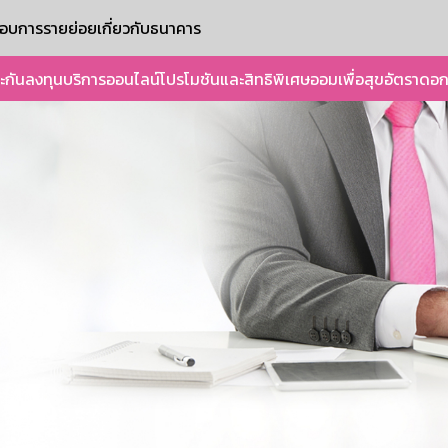
ะกอบการรายย่อย
เกี่ยวกับธนาคาร
ะกัน
ลงทุน
บริการออนไลน์
โปรโมชันและสิทธิพิเศษ
ออมเพื่อสุข
อัตราดอก