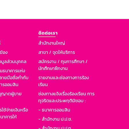
ติดต่อเรา
์
สำนักงานใหญ่
วข้อง
สาขา / จุดให้บริการ
อมูลส่วนบุคคล
สมัครงาน / ทุนการศึกษา /
นักศึกษาฝึกงาน
านธนาคารแห่ง
ายมือชื่อกำกับ
รายงานและช่องทางการร้อง
าคารออมสิน
เรียน
ุญาตผู้ขาย
ช่องทางแจ้งเรื่องร้องเรียน การ
ทุจริตและประพฤติมิชอบ :
ใช้จ่ายเงินหรือ
- ธนาคารออมสิน
นาคารให้
- สำนักงาน ป.ป.ช.
- สำนักงาน ป.ป.ท.