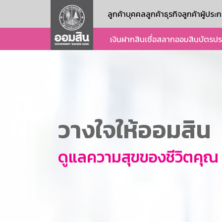
ลูกค้าบุคคล
ลูกค้าธุรกิจ
ลูกค้าผู้ปร
เงินฝาก
สินเชื่อ
สลากออมสิน
บัตร
ปร
วางใจให้ออมสิน
ดูแลความสุขของชีวิตคุณ