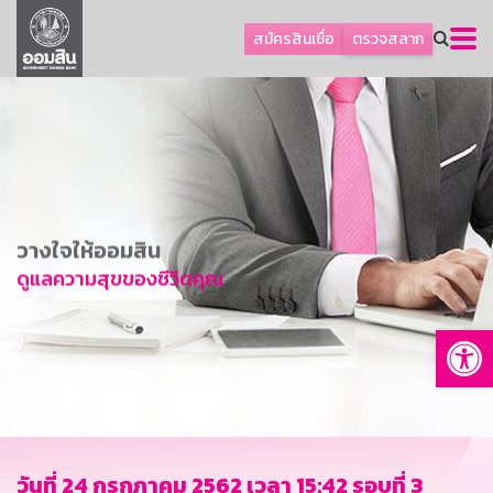
ลูกค้าธุรกิจ
สมัครสินเชื่อ
ตรวจสลาก
ลูกค้าผู้ประกอบรายย่อย
โปรโมชัน
ออมเพื่อสุข
เกี่ยวกับธนาคาร
การพัฒนาที่ยั่งยืน
วางใจให้ออมสิน
ข่าวสาร
ดูแลความสุขของชีวิตคุณ
บริการทางการเงิน
Op
อื่นๆ
ติดต่อเรา
บริการออนไลน์
TH
EN
วันที่ 24 กรกฎาคม 2562 เวลา 15:42 รอบที่ 3
GSB Society