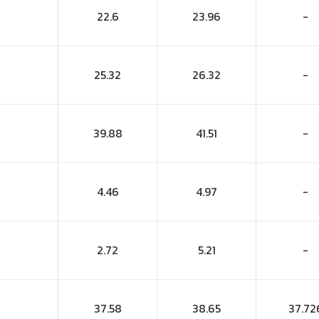
22.6
23.96
-
25.32
26.32
-
39.88
41.51
-
4.46
4.97
-
2.72
5.21
-
37.58
38.65
37.72