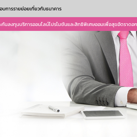
ะกอบการรายย่อย
เกี่ยวกับธนาคาร
ะกัน
ลงทุน
บริการออนไลน์
โปรโมชันและสิทธิพิเศษ
ออมเพื่อสุข
อัตราดอก