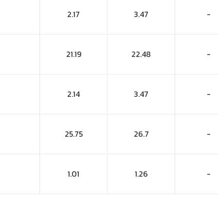
2.17
3.47
-
21.19
22.48
-
2.14
3.47
-
25.75
26.7
-
1.01
1.26
-