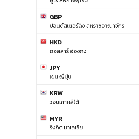
ยูโร สหภาพยุโรป
GBP
ปอนด์สเตอร์ลิง สหราชอาณาจักร
HKD
ดอลลาร์ ฮ่องกง
JPY
เยน ญี่ปุ่น
KRW
วอนเกาหลีใต้
MYR
ริงกิต มาเลเซีย