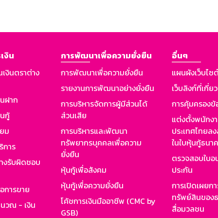
เงิน
การพัฒนาเพื่อความยั่งยืน
อื่นๆ
นเงินตราต่าง
การพัฒนาเพื่อความยั่งยืน
แผนผังเว็บไซต
รายงานการพัฒนาอย่างยั่งยืน
เว็บลิงก์ที่เกี่ย
งินฝาก
การบริหารจัดการผู้มีส่วนได้
การคุ้มครองข้
นกู้
ส่วนเสีย
แต่งตั้งพนักง
ียม
การบริหารและพัฒนา
ประเทศไทยลงล
ทรัพยากรบุคคลเพื่อความ
ในใบหุ้นกู้ธน
ริการ
ยั่งยืน
ตรวจสอบใบอน
ย่างรับผิดชอบ
หุ้นกู้เพื่อสังคม
ประกัน
หุ้นกู้เพื่อความยั่งยืน
การเปิดเผยการ
รอการขาย
ทรัพย์สินของธ
โค้ชการเงินมืออาชีพ (CMC by
ำนวณ - เงิน
สื่อมวลชน
GSB)