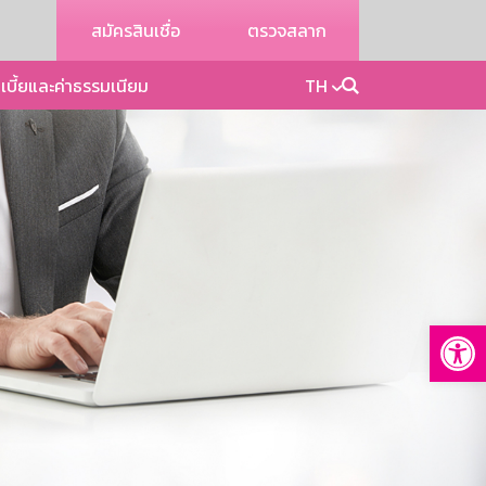
สมัครสินเชื่อ
ตรวจสลาก
เบี้ยและค่าธรรมเนียม
TH
Op