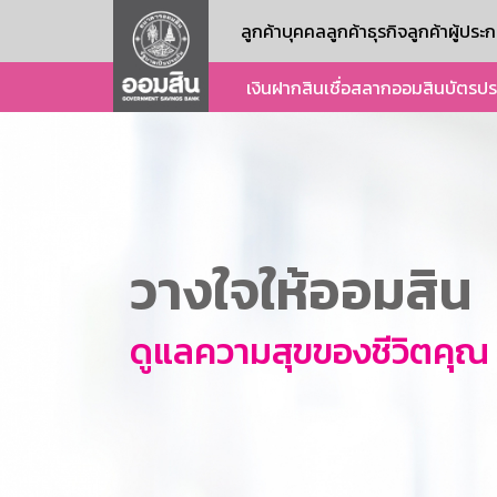
ลูกค้าบุคคล
ลูกค้าธุรกิจ
ลูกค้าผู้ปร
เงินฝาก
สินเชื่อ
สลากออมสิน
บัตร
ปร
วางใจให้ออมสิน
ดูแลความสุขของชีวิตคุณ