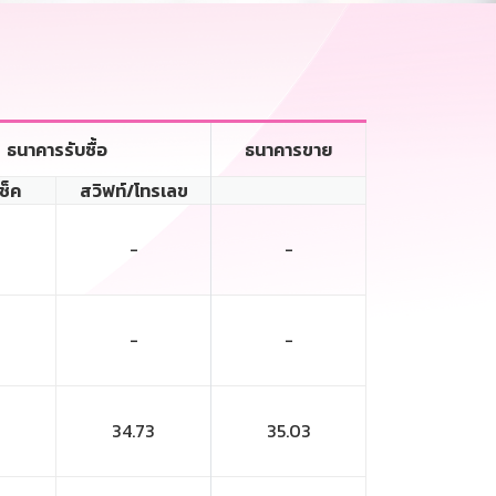
ธนาคารรับซื้อ
ธนาคารขาย
เช็ค
สวิฟท์/โทรเลข
-
-
-
-
3
34.73
35.03