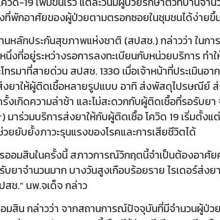
ควิด-19 เพิ่มขึ้นเร็ว แต่ละวันมีผู้ป่วยรักษาตัวที่บ้าน
ึงที่พักอาศัยของผู้ป่วยตามตรอกซอยในชุมชนได้ง่ายขึ้น เ
หลักประกันสุขภาพแห่งชาติ (สปสช.) กล่าวว่า ในการดูแลผ
่วนหนึ่งที่อยู่ระหว่างรอการลงทะเบียนกับหน่วยบริการ ทำ
ะโทรมาที่สายด่วน สปสช. 1330 เมื่อเจ้าหน้าที่ประเมิน
้วิธี ส่งยาให้ผู้ติดเชื้อหลายรูปแบบ อาทิ ส่งพัสดุไปรษณีย
างครั้งเกิดความล่าช้า และไม่สะดวกกับผู้ติดเชื้อที่รอรับย
วมบริการส่งยาให้กับผู้ติดเชื้อ โควิด 19 เริ่มตั้งแต่วัน
ช่วยยับยั้งภาวะรุนแรงของโรคและการเสียชีวิตได้
มสินในครั้งนี้ สภาวการณ์วิกฤตนี้จำเป็นต้องอาศัยค
่รอรับยาจำนวนมาก บางวันสูงเกือบร้อยราย ไรเดอร์ส่งยานี
สปสช.” นพ.จเด็จ กล่าว
ิน กล่าวว่า จากสถานการณ์ปัจจุบันที่มีจำนวนผู้ป่วยติด