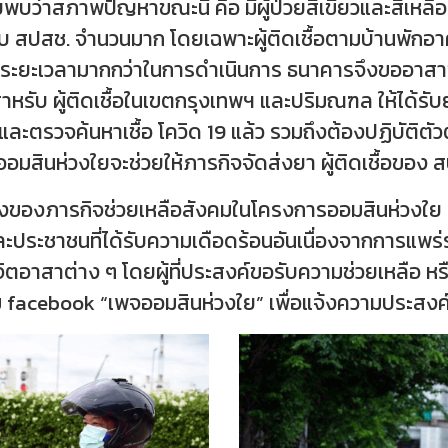
น โดยพบว่าสภาพปัญหาขณะนี้ คือ มีผู้ป่วยสีเขียวและสีเห
ยนกับ สปสช. จำนวนมาก โดยเฉพาะผู้ติดเชื้อตามบ้านพักอา
าจใช้ระยะเวลามากกว่าในการดำเนินการ ธนาคารจึงขออาสา
หรับ ผู้ติดเชื้อในเขตกรุงเทพฯ และปริมณฑล ให้ได้รับยารั
และตรวจค้นหาเชื้อ โควิด 19 แล้ว รวมถึงต้องปฏิบัติตั
อมสินห่วงใยจะช่วยให้ภารกิจจัดส่งยา ผู้ติดเชื้อของ ส
นหนึ่งของภารกิจช่วยเหลือสังคมในโครงการออมสินห่วงใย 
อและประชาชนที่ได้รับความเดือดร้อนอันเนื่องจากการแพ
ตอาสาต่าง ๆ โดยผู้ที่ประสงค์ขอรับความช่วยเหลือ หร
acebook “เพจออมสินห่วงใย” เพื่อแจ้งความประสงค์