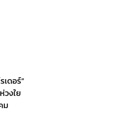
ไรเดอร์”
ห่วงใย
งคม