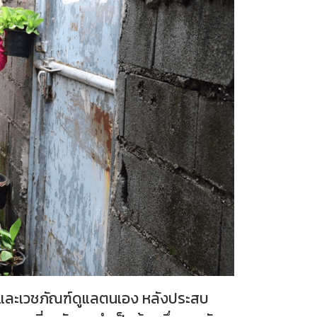
์” และเวชภัณฑ์ดูแลตนเอง หลังประสบ