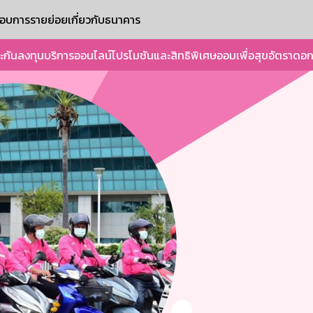
ะกอบการรายย่อย
เกี่ยวกับธนาคาร
ะกัน
ลงทุน
บริการออนไลน์
โปรโมชันและสิทธิพิเศษ
ออมเพื่อสุข
อัตราดอก