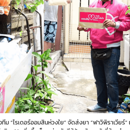
ีม “ไรเดอร์ออมสินห่วงใย” จัดส่งยา ”ฟาวิพิราเวียร