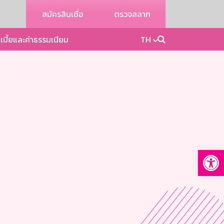
สมัครสินเชื่อ
ตรวจสลาก
เบี้ยและค่าธรรมเนียม
TH
Op