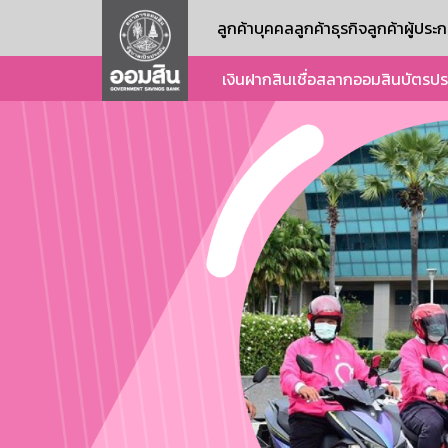
ลูกค้าบุคคล
ลูกค้าธุรกิจ
ลูกค้าผู้ปร
เงินฝาก
สินเชื่อ
สลากออมสิน
บัตร
ปร