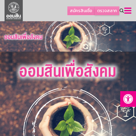
ลูกค้าธุรกิจ
สมัครสินเชื่อ
ตรวจสลาก
ลูกค้าผู้ประกอบรายย่อย
โปรโมชัน
ออมเพื่อสุข
เกี่ยวกับธนาคาร
การพัฒนาที่ยั่งยืน
ข่าวสาร
บริการทางการเงิน
Op
อื่นๆ
ติดต่อเรา
บริการออนไลน์
TH
EN
GSB Society