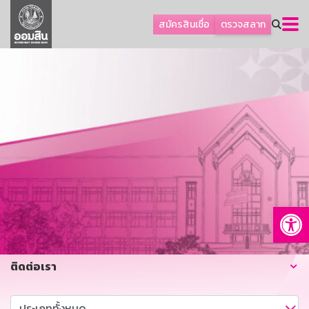
ลูกค้าธุรกิจ
สมัครสินเชื่อ
ตรวจสลาก
ลูกค้าผู้ประกอบรายย่อย
โปรโมชัน
ออมเพื่อสุข
เกี่ยวกับธนาคาร
การพัฒนาที่ยั่งยืน
ข่าวสาร
บริการทางการเงิน
Op
อื่นๆ
ติดต่อเรา
บริการออนไลน์
ติดต่อเรา
TH
EN
GSB Society