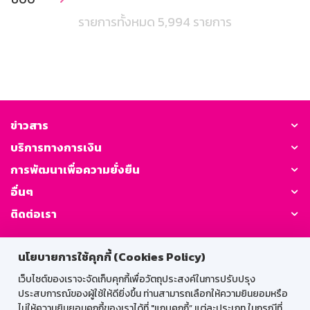
รายการทั้งหมด 5,994 รายการ
ข่าวสาร
บริการทางการเงิน
การพัฒนาเพื่อความยั่งยืน
อื่นๆ
ติดต่อเรา
GSB Society:
นโยบายการใช้คุกกี้ (Cookies Policy)
เว็บไซต์ของเราจะจัดเก็บคุกกี้เพื่อวัตถุประสงค์ในการปรับปรุง
ประสบการณ์ของผู้ใช้ให้ดียิ่งขึ้น ท่านสามารถเลือกให้ความยินยอมหรือ
สำหรับพนักงาน
ไม่ให้ความยินยอมคุกกี้ของเราได้ที่ "แถบคุกกี้” แต่ละประเภท ในกรณีที่