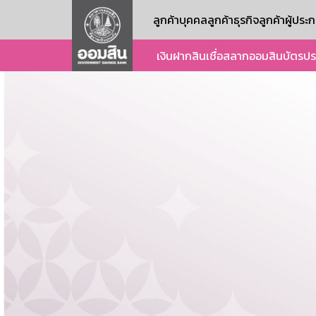
ลูกค้าบุคคล
ลูกค้าธุรกิจ
ลูกค้าผู้ปร
เงินฝาก
สินเชื่อ
สลากออมสิน
บัตร
ปร