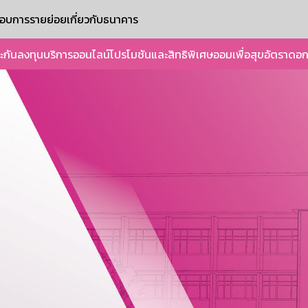
ะกอบการรายย่อย
เกี่ยวกับธนาคาร
ะกัน
ลงทุน
บริการออนไลน์
โปรโมชันและสิทธิพิเศษ
ออมเพื่อสุข
อัตราดอก