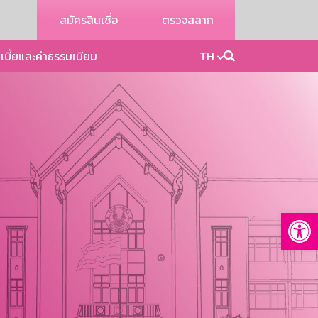
สมัครสินเชื่อ
ตรวจสลาก
เบี้ยและค่าธรรมเนียม
TH
Op