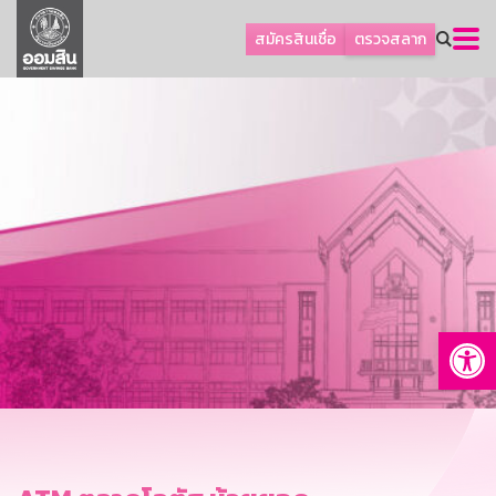
ลูกค้าธุรกิจ
สมัครสินเชื่อ
ตรวจสลาก
ลูกค้าผู้ประกอบรายย่อย
โปรโมชัน
ออมเพื่อสุข
เกี่ยวกับธนาคาร
การพัฒนาที่ยั่งยืน
ข่าวสาร
บริการทางการเงิน
Op
อื่นๆ
ติดต่อเรา
บริการออนไลน์
TH
EN
GSB Society