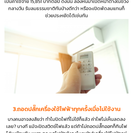
เป็นค่าใช้จ่าย 15,851 บาทต่อปี ดังนั้น ลองหันมาเปิดหน้าต่างในช่วง
กลางวัน รับลมธรรมชาติกันบ้างดีกว่า หรือจะเปิดพัดลมแทนก็
ช่วยประหยัดได้เช่นกัน
3.ถอดปลั๊กเครื่องใช้ไฟฟ้าทุกครั้งเมื่อไม่ใช้งาน
บางคนอาจสงสัยว่า ทำไมปิดไฟที่ไม่ใช้ก็แล้ว ค่าไฟไม่เห็นลดลง
เลย? บางที แม้จะปิดสวิตช์ไฟแล้ว แต่ถ้าไม่ถอดปลั๊กออกก็กินไฟ