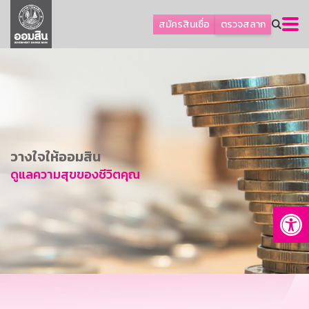
ลูกค้าธุรกิจ
สมัครสินเชื่อ
ตรวจสลาก
ลูกค้าผู้ประกอบรายย่อย
โปรโมชัน
ออมเพื่อสุข
เกี่ยวกับธนาคาร
การพัฒนาที่ยั่งยืน
วางใจให้ออมสิน
ข่าวสาร
ดูแลความสุขของชีวิตคุณ
บริการทางการเงิน
Op
อื่นๆ
ติดต่อเรา
บริการออนไลน์
TH
EN
GSB Society