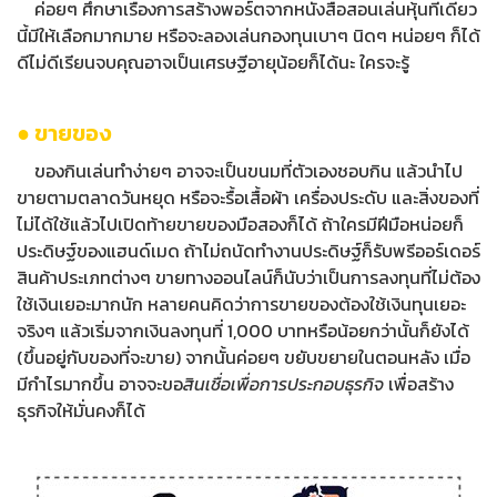
ค่อยๆ ศึกษาเรื่องการสร้างพอร์ตจากหนังสือสอนเล่นหุ้นที่เดี๋ยว
นี้มีให้เลือกมากมาย หรือจะลองเล่นกองทุนเบาๆ นิดๆ หน่อยๆ ก็ได้
ดีไม่ดีเรียนจบคุณอาจเป็นเศรษฐีอายุน้อยก็ได้นะ ใครจะรู้
● ขายของ
ของกินเล่นทำง่ายๆ อาจจะเป็นขนมที่ตัวเองชอบกิน แล้วนำไป
ขายตามตลาดวันหยุด หรือจะรื้อเสื้อผ้า เครื่องประดับ และสิ่งของที่
ไม่ได้ใช้แล้วไปเปิดท้ายขายของมือสองก็ได้ ถ้าใครมีฝีมือหน่อยก็
ประดิษฐ์ของแฮนด์เมด ถ้าไม่ถนัดทำงานประดิษฐ์ก็รับพรีออร์เดอร์
สินค้าประเภทต่างๆ ขายทางออนไลน์ก็นับว่าเป็นการลงทุนที่ไม่ต้อง
ใช้เงินเยอะมากนัก หลายคนคิดว่าการขายของต้องใช้เงินทุนเยอะ
จริงๆ แล้วเริ่มจากเงินลงทุนที่ 1,000 บาทหรือน้อยกว่านั้นก็ยังได้
(ขึ้นอยู่กับของที่จะขาย) จากนั้นค่อยๆ ขยับขยายในตอนหลัง เมื่อ
มีกำไรมากขึ้น อาจจะขอ
สินเชื่อเพื่อการประกอบธุรกิจ
เพื่อสร้าง
ธุรกิจให้มั่นคงก็ได้