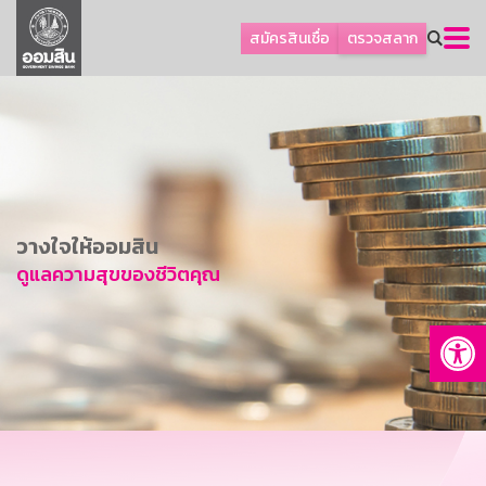
ลูกค้าธุรกิจ
สมัครสินเชื่อ
ตรวจสลาก
ลูกค้าผู้ประกอบรายย่อย
โปรโมชัน
ออมเพื่อสุข
เกี่ยวกับธนาคาร
การพัฒนาที่ยั่งยืน
วางใจให้ออมสิน
ข่าวสาร
ดูแลความสุขของชีวิตคุณ
บริการทางการเงิน
Op
อื่นๆ
ติดต่อเรา
บริการออนไลน์
TH
EN
GSB Society