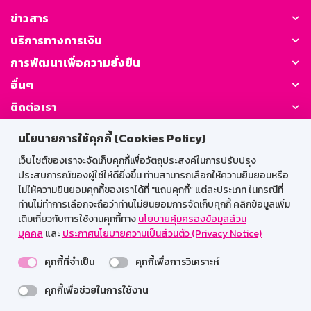
ข่าวสาร
บริการทางการเงิน
การพัฒนาเพื่อความยั่งยืน
อื่นๆ
ติดต่อเรา
นโยบายการใช้คุกกี้ (Cookies Policy)
GSB Society:
เว็บไซต์ของเราจะจัดเก็บคุกกี้เพื่อวัตถุประสงค์ในการปรับปรุง
ประสบการณ์ของผู้ใช้ให้ดียิ่งขึ้น ท่านสามารถเลือกให้ความยินยอมหรือ
ไม่ให้ความยินยอมคุกกี้ของเราได้ที่ "แถบคุกกี้” แต่ละประเภท ในกรณีที่
สำหรับพนักงาน
ท่านไม่ทำการเลือกจะถือว่าท่านไม่ยินยอมการจัดเก็บคุกกี้ คลิกข้อมูลเพิ่ม
เติมเกี่ยวกับการใช้งานคุกกี้ทาง
นโยบายคุ้มครองข้อมูลส่วน
Web HR
GSB Wisdom
M-Search
บุคคล
และ
ประกาศนโยบายความเป็นส่วนตัว (Privacy Notice)
เข้าสู่ระบบเน็ตเมล
คุกกี้ที่จำเป็น
คุกกี้เพื่อการวิเคราะห์
คุกกี้เพื่อช่วยในการใช้งาน