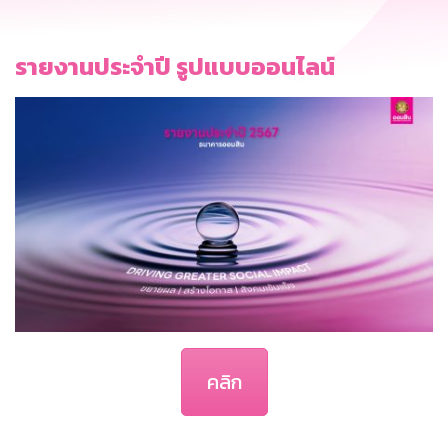
รายงานประจำปี รูปแบบออนไลน์
คลิก