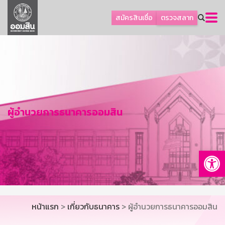
ลูกค้าธุรกิจ
สมัครสินเชื่อ
ตรวจสลาก
ลูกค้าผู้ประกอบรายย่อย
โปรโมชัน
ออมเพื่อสุข
เกี่ยวกับธนาคาร
การพัฒนาที่ยั่งยืน
ผู้อำนวยการธนาคารออมสิน
ข่าวสาร
บริการทางการเงิน
Op
อื่นๆ
ติดต่อเรา
บริการออนไลน์
หน้าแรก
>
เกี่ยวกับธนาคาร
> ผู้อำนวยการธนาคารออมสิน
TH
EN
GSB Society