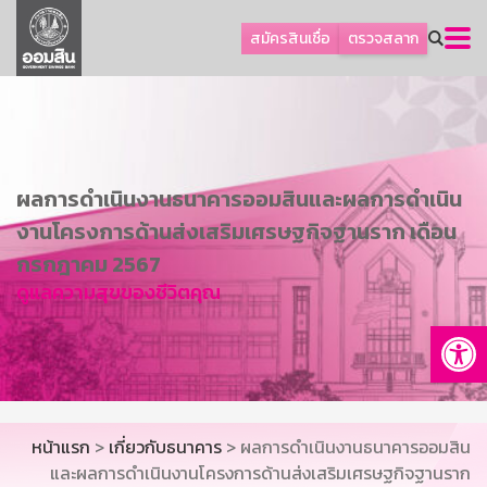
ลูกค้าธุรกิจ
สมัครสินเชื่อ
ตรวจสลาก
ลูกค้าผู้ประกอบรายย่อย
โปรโมชัน
ออมเพื่อสุข
เกี่ยวกับธนาคาร
ผลการดำเนินงานธนาคารออมสินและผลการดำเนิน
การพัฒนาที่ยั่งยืน
งานโครงการด้านส่งเสริมเศรษฐกิจฐานราก เดือน
ข่าวสาร
กรกฎาคม 2567
ดูแลความสุขของชีวิตคุณ
บริการทางการเงิน
Op
อื่นๆ
ติดต่อเรา
บริการออนไลน์
หน้าแรก
>
เกี่ยวกับธนาคาร
> ผลการดำเนินงานธนาคารออมสิน
TH
EN
และผลการดำเนินงานโครงการด้านส่งเสริมเศรษฐกิจฐานราก
GSB Society