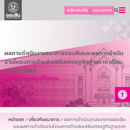
ลูกค้าธุรกิจ
สมัครสินเชื่อ
ตรวจสลาก
ลูกค้าผู้ประกอบรายย่อย
โปรโมชัน
ออมเพื่อสุข
เกี่ยวกับธนาคาร
ผลการดำเนินงานธนาคารออมสินและผลการดำเนิน
การพัฒนาที่ยั่งยืน
งานโครงการด้านส่งเสริมเศรษฐกิจฐานราก เดือน
ข่าวสาร
ตุลาคม 2568
ดูแลความสุขของชีวิตคุณ
บริการทางการเงิน
Op
อื่นๆ
ติดต่อเรา
บริการออนไลน์
หน้าแรก
>
เกี่ยวกับธนาคาร
> ผลการดำเนินงานธนาคารออมสิน
TH
EN
และผลการดำเนินงานโครงการด้านส่งเสริมเศรษฐกิจฐานราก
GSB Society