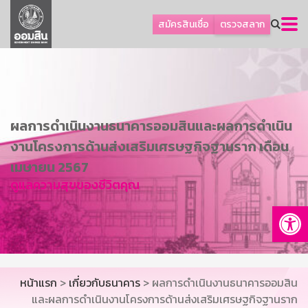
ลูกค้าธุรกิจ
สมัครสินเชื่อ
ตรวจสลาก
ลูกค้าผู้ประกอบรายย่อย
โปรโมชัน
ออมเพื่อสุข
เกี่ยวกับธนาคาร
ผลการดำเนินงานธนาคารออมสินและผลการดำเนิน
การพัฒนาที่ยั่งยืน
งานโครงการด้านส่งเสริมเศรษฐกิจฐานราก เดือน
ข่าวสาร
เมษายน 2567
ดูแลความสุขของชีวิตคุณ
บริการทางการเงิน
Op
อื่นๆ
ติดต่อเรา
บริการออนไลน์
หน้าแรก
>
เกี่ยวกับธนาคาร
> ผลการดำเนินงานธนาคารออมสิน
TH
EN
และผลการดำเนินงานโครงการด้านส่งเสริมเศรษฐกิจฐานราก
GSB Society