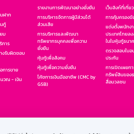
รายงานการพัฒนาอย่างยั่งยืน
เว็บลิงก์ที่เกี่ย
งินฝาก
การบริหารจัดการผู้มีส่วนได้
การคุ้มครองข้
นกู้
ส่วนเสีย
แต่งตั้งพนักง
ียม
การบริหารและพัฒนา
ประเทศไทยลงล
ทรัพยากรบุคคลเพื่อความ
ในใบหุ้นกู้ธน
ริการ
ยั่งยืน
ตรวจสอบใบอน
ย่างรับผิดชอบ
หุ้นกู้เพื่อสังคม
ประกัน
หุ้นกู้เพื่อความยั่งยืน
การเปิดเผยการ
รอการขาย
ทรัพย์สินของธ
โค้ชการเงินมืออาชีพ (CMC by
ำนวณ - เงิน
สื่อมวลชน
GSB)
กงาน
Web HR
GSB Wisdom
M-Search
เข้าสู่ร