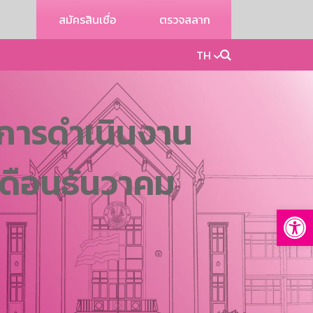
สมัครสินเชื่อ
ตรวจสลาก
TH
การดำเนินงาน
เดือนธันวาคม
Op