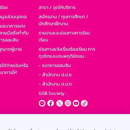
วข้อง
สาขา / จุดให้บริการ
อมูลส่วนบุคคล
สมัครงาน / ทุนการศึกษา /
นักศึกษาฝึกงาน
านธนาคารแห่ง
ายมือชื่อกำกับ
รายงานและช่องทางการร้อง
าคารออมสิน
เรียน
ุญาตผู้ขาย
ช่องทางแจ้งเรื่องร้องเรียน การ
ทุจริตและประพฤติมิชอบ :
ใช้จ่ายเงินหรือ
- ธนาคารออมสิน
นาคารให้
- สำนักงาน ป.ป.ช.
- สำนักงาน ป.ป.ท.
GSB Society :
ะบบเน็ตเมล