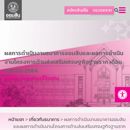
ลูกค้าธุรกิจ
สมัครสินเชื่อ
ตรวจสลาก
ลูกค้าผู้ประกอบรายย่อย
โปรโมชัน
ออมเพื่อสุข
เกี่ยวกับธนาคาร
ผลการดำเนินงานธนาคารออมสินและผลการดำเนิน
การพัฒนาที่ยั่งยืน
งานโครงการด้านส่งเสริมเศรษฐกิจฐานราก เดือน
ข่าวสาร
เมษายน 2564
ดูแลความสุขของชีวิตคุณ
บริการทางการเงิน
Op
อื่นๆ
ติดต่อเรา
บริการออนไลน์
หน้าแรก
>
เกี่ยวกับธนาคาร
> ผลการดำเนินงานธนาคารออมสิน
TH
EN
และผลการดำเนินงานโครงการด้านส่งเสริมเศรษฐกิจฐานราก
GSB Society