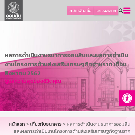
ลูกค้าธุรกิจ
สมัครสินเชื่อ
ตรวจสลาก
ลูกค้าผู้ประกอบรายย่อย
โปรโมชัน
ออมเพื่อสุข
เกี่ยวกับธนาคาร
ผลการดำเนินงานธนาคารออมสินและผลการดำเนิน
การพัฒนาที่ยั่งยืน
งานโครงการด้านส่งเสริมเศรษฐกิจฐานราก เดือน
ข่าวสาร
สิงหาคม 2562
ดูแลความสุขของชีวิตคุณ
บริการทางการเงิน
Op
อื่นๆ
ติดต่อเรา
บริการออนไลน์
หน้าแรก
>
เกี่ยวกับธนาคาร
> ผลการดำเนินงานธนาคารออมสิน
TH
EN
และผลการดำเนินงานโครงการด้านส่งเสริมเศรษฐกิจฐานราก
GSB Society