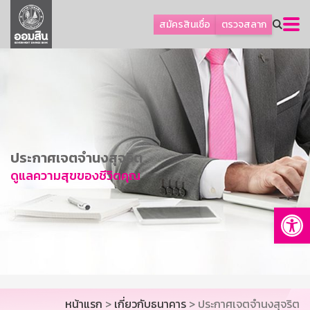
ลูกค้าธุรกิจ
สมัครสินเชื่อ
ตรวจสลาก
ลูกค้าผู้ประกอบรายย่อย
โปรโมชัน
ออมเพื่อสุข
เกี่ยวกับธนาคาร
การพัฒนาที่ยั่งยืน
ประกาศเจตจำนงสุจริต
ข่าวสาร
ดูแลความสุขของชีวิตคุณ
บริการทางการเงิน
Op
อื่นๆ
ติดต่อเรา
บริการออนไลน์
TH
EN
หน้าแรก
>
เกี่ยวกับธนาคาร
> ประกาศเจตจำนงสุจริต
GSB Society