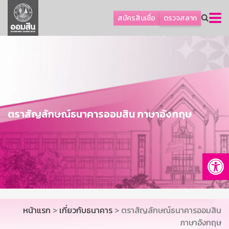
ลูกค้าธุรกิจ
สมัครสินเชื่อ
ตรวจสลาก
ลูกค้าผู้ประกอบรายย่อย
โปรโมชัน
ออมเพื่อสุข
เกี่ยวกับธนาคาร
การพัฒนาที่ยั่งยืน
ตราสัญลักษณ์ธนาคารออมสิน ภาษาอังกฤษ
ข่าวสาร
บริการทางการเงิน
Op
อื่นๆ
ติดต่อเรา
บริการออนไลน์
หน้าแรก
>
เกี่ยวกับธนาคาร
> ตราสัญลักษณ์ธนาคารออมสิน
TH
EN
ภาษาอังกฤษ
GSB Society