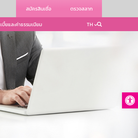
สมัครสินเชื่อ
ตรวจสลาก
เบี้ยและค่าธรรมเนียม
TH
Op