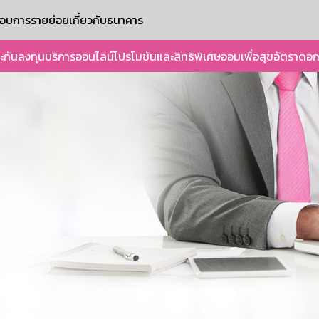
ะกอบการรายย่อย
เกี่ยวกับธนาคาร
ะกัน
ลงทุน
บริการออนไลน์
โปรโมชันและสิทธิพิเศษ
ออมเพื่อสุข
อัตราดอก