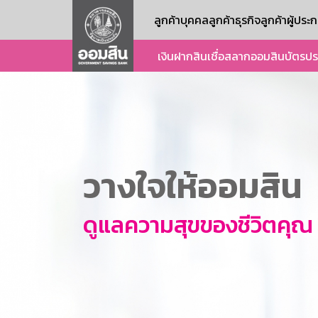
ลูกค้าบุคคล
ลูกค้าธุรกิจ
ลูกค้าผู้ปร
เงินฝาก
สินเชื่อ
สลากออมสิน
บัตร
ปร
วางใจให้ออมสิน
ดูแลความสุขของชีวิตคุณ