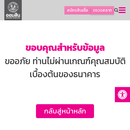
ลูกค้าธุรกิจ
สมัครสินเชื่อ
ตรวจสลาก
ลูกค้าผู้ประกอบรายย่อย
โปรโมชัน
ออมเพื่อสุข
ขอบคุณสำหรับข้อมูล
เกี่ยวกับธนาคาร
ขออภัย ท่านไม่ผ่านเกณฑ์คุณสมบัติ
การพัฒนาที่ยั่งยืน
ข่าวสาร
เบื้องต้นของธนาคาร
บริการทางการเงิน
Op
อื่นๆ
ติดต่อเรา
กลับสู่หน้าหลัก
บริการออนไลน์
TH
EN
GSB Society