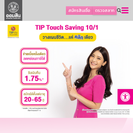
ลูกค้าธุรกิจ
สมัครสินเชื่อ
ตรวจสลาก
ลูกค้าผู้ประกอบรายย่อย
โปรโมชัน
ออมเพื่อสุข
เกี่ยวกับธนาคาร
การพัฒนาที่ยั่งยืน
ข่าวสาร
บริการทางการเงิน
Op
อื่นๆ
ติดต่อเรา
บริการออนไลน์
TH
EN
GSB Society