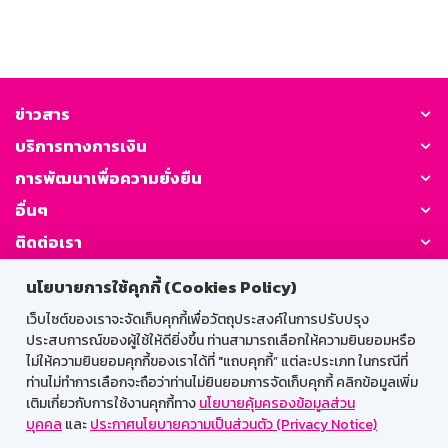
ข่าวสาร
บริการทางการเงิน
การพัฒนาเพื่อความยั่งยืน
อื่นๆ
ติดต่อเรา
นโยบายการใช้คุกกี้ (Cookies Policy)
GSB Society:
เว็บไซต์ของเราจะจัดเก็บคุกกี้เพื่อวัตถุประสงค์ในการปรับปรุง
ประสบการณ์ของผู้ใช้ให้ดียิ่งขึ้น ท่านสามารถเลือกให้ความยินยอมหรือ
ไม่ให้ความยินยอมคุกกี้ของเราได้ที่ "แถบคุกกี้” แต่ละประเภท ในกรณีที่
สำหรับพนักงาน
ท่านไม่ทำการเลือกจะถือว่าท่านไม่ยินยอมการจัดเก็บคุกกี้ คลิกข้อมูลเพิ่ม
เติมเกี่ยวกับการใช้งานคุกกี้ทาง
นโยบายคุ้มครองข้อมูลส่วน
Web HR
GSB Wisdom
M-Search
บุคคล
และ
ประกาศนโยบายความเป็นส่วนตัว (Privacy Notice)