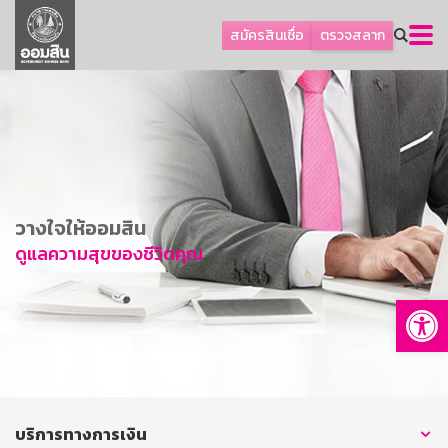
ลูกค้าธุรกิจ
สมัครสินเชื่อ
ตรวจสลาก
ลูกค้าผู้ประกอบรายย่อย
โปรโมชัน
ออมเพื่อสุข
เกี่ยวกับธนาคาร
การพัฒนาที่ยั่งยืน
วางใจให้ออมสิน
ข่าวสาร
ดูแลความสุขของชีวิตคุณ
บริการทางการเงิน
Op
อื่นๆ
ติดต่อเรา
บริการออนไลน์
TH
EN
บริการทางการเงิน
GSB Society