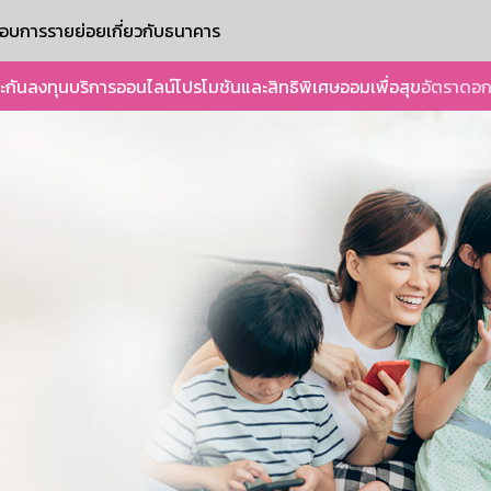
ะกอบการรายย่อย
เกี่ยวกับธนาคาร
ะกัน
ลงทุน
บริการออนไลน์
โปรโมชันและสิทธิพิเศษ
ออมเพื่อสุข
อัตราดอก