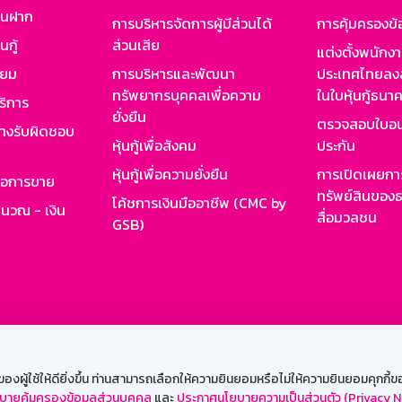
งินฝาก
การบริหารจัดการผู้มีส่วนได้
การคุ้มครองข้
นกู้
ส่วนเสีย
แต่งตั้งพนักง
ียม
การบริหารและพัฒนา
ประเทศไทยลงล
ทรัพยากรบุคคลเพื่อความ
ในใบหุ้นกู้ธน
ริการ
ยั่งยืน
ตรวจสอบใบอน
ย่างรับผิดชอบ
หุ้นกู้เพื่อสังคม
ประกัน
หุ้นกู้เพื่อความยั่งยืน
การเปิดเผยการ
รอการขาย
ทรัพย์สินของธ
โค้ชการเงินมืออาชีพ (CMC by
ำนวณ - เงิน
สื่อมวลชน
GSB)
กงาน
Web HR
GSB Wisdom
M-Search
เข้าสู่ร
ผู้ใช้ให้ดียิ่งขึ้น ท่านสามารถเลือกให้ความยินยอมหรือไม่ให้ความยินยอมคุกกี้ของเ
บายคุ้มครองข้อมูลส่วนบุคคล
และ
ประกาศนโยบายความเป็นส่วนตัว (Privacy N