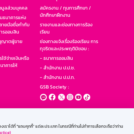
อมูลส่วนบุคคล
สมัครงาน / ทุนการศึกษา /
นักศึกษาฝึกงาน
านธนาคารแห่ง
ายมือชื่อกำกับ
รายงานและช่องทางการร้อง
าคารออมสิน
เรียน
ุญาตผู้ขาย
ช่องทางแจ้งเรื่องร้องเรียน การ
ทุจริตและประพฤติมิชอบ :
ใช้จ่ายเงินหรือ
- ธนาคารออมสิน
นาคารให้
- สำนักงาน ป.ป.ช.
- สำนักงาน ป.ป.ท.
GSB Society :
ะบบเน็ตเมล
ราได้ที่ "แถบคุกกี้” แต่ละประเภท ในกรณีที่ท่านไม่ทำการเลือกจะถือว่าท่าน
otice)