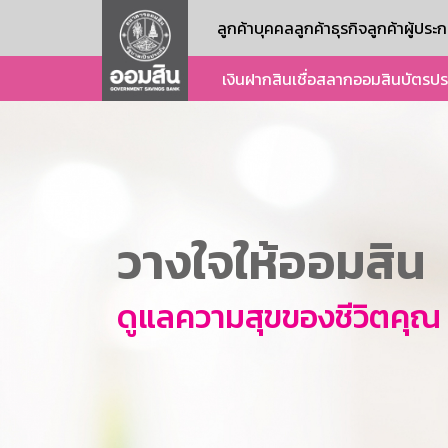
ลูกค้าบุคคล
ลูกค้าธุรกิจ
ลูกค้าผู้ปร
เงินฝาก
สินเชื่อ
สลากออมสิน
บัตร
ปร
วางใจให้ออมสิน
ดูแลความสุขของชีวิตคุณ