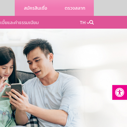
สมัครสินเชื่อ
ตรวจสลาก
เบี้ยและค่าธรรมเนียม
TH
Op