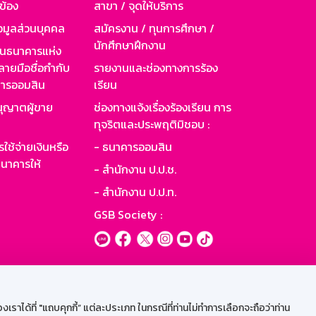
วข้อง
สาขา / จุดให้บริการ
อมูลส่วนบุคคล
สมัครงาน / ทุนการศึกษา /
นักศึกษาฝึกงาน
านธนาคารแห่ง
ายมือชื่อกำกับ
รายงานและช่องทางการร้อง
าคารออมสิน
เรียน
ุญาตผู้ขาย
ช่องทางแจ้งเรื่องร้องเรียน การ
ทุจริตและประพฤติมิชอบ :
ใช้จ่ายเงินหรือ
- ธนาคารออมสิน
นาคารให้
- สำนักงาน ป.ป.ช.
- สำนักงาน ป.ป.ท.
GSB Society :
ะบบเน็ตเมล
ราได้ที่ "แถบคุกกี้” แต่ละประเภท ในกรณีที่ท่านไม่ทำการเลือกจะถือว่าท่าน