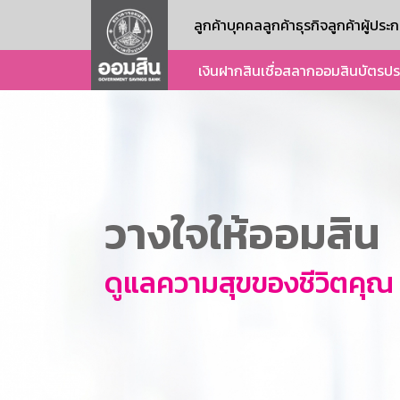
ลูกค้าบุคคล
ลูกค้าธุรกิจ
ลูกค้าผู้ปร
เงินฝาก
สินเชื่อ
สลากออมสิน
บัตร
ปร
วางใจให้ออมสิน
ดูแลความสุขของชีวิตคุณ