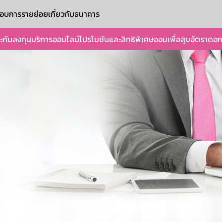
ะกอบการรายย่อย
เกี่ยวกับธนาคาร
ะกัน
ลงทุน
บริการออนไลน์
โปรโมชันและสิทธิพิเศษ
ออมเพื่อสุข
อัตราดอก