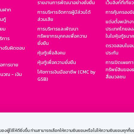
รายงานการพัฒนาอย่างยั่งยืน
เว็บลิงก์ที่เกี่ย
งินฝาก
การบริหารจัดการผู้มีส่วนได้
การคุ้มครองข้
นกู้
ส่วนเสีย
แต่งตั้งพนักง
ียม
การบริหารและพัฒนา
ประเทศไทยลงล
ทรัพยากรบุคคลเพื่อความ
ในใบหุ้นกู้ธน
ริการ
ยั่งยืน
ตรวจสอบใบอน
ย่างรับผิดชอบ
หุ้นกู้เพื่อสังคม
ประกัน
หุ้นกู้เพื่อความยั่งยืน
การเปิดเผยการ
รอการขาย
ทรัพย์สินของธ
โค้ชการเงินมืออาชีพ (CMC by
ำนวณ - เงิน
สื่อมวลชน
GSB)
กงาน
Web HR
GSB Wisdom
M-Search
เข้าสู่ร
ผู้ใช้ให้ดียิ่งขึ้น ท่านสามารถเลือกให้ความยินยอมหรือไม่ให้ความยินยอมคุกกี้ของเ