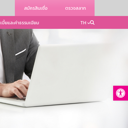
สมัครสินเชื่อ
ตรวจสลาก
เบี้ยและค่าธรรมเนียม
TH
Op