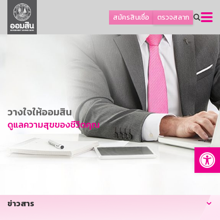
ลูกค้าธุรกิจ
สมัครสินเชื่อ
ตรวจสลาก
ลูกค้าผู้ประกอบรายย่อย
โปรโมชัน
ออมเพื่อสุข
เกี่ยวกับธนาคาร
การพัฒนาที่ยั่งยืน
วางใจให้ออมสิน
ข่าวสาร
ดูแลความสุขของชีวิตคุณ
บริการทางการเงิน
Op
อื่นๆ
ติดต่อเรา
บริการออนไลน์
ข่าวสาร
TH
EN
GSB Society