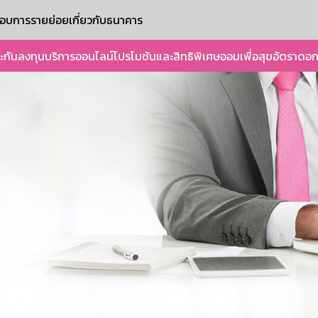
ะกอบการรายย่อย
เกี่ยวกับธนาคาร
ะกัน
ลงทุน
บริการออนไลน์
โปรโมชันและสิทธิพิเศษ
ออมเพื่อสุข
อัตราดอก