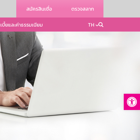
สมัครสินเชื่อ
ตรวจสลาก
เบี้ยและค่าธรรมเนียม
TH
Op