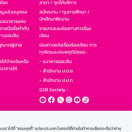
วข้อง
สาขา / จุดให้บริการ
อมูลส่วนบุคคล
สมัครงาน / ทุนการศึกษา /
นักศึกษาฝึกงาน
านธนาคารแห่ง
ายมือชื่อกำกับ
รายงานและช่องทางการร้อง
าคารออมสิน
เรียน
ุญาตผู้ขาย
ช่องทางแจ้งเรื่องร้องเรียน การ
ทุจริตและประพฤติมิชอบ :
ใช้จ่ายเงินหรือ
- ธนาคารออมสิน
นาคารให้
- สำนักงาน ป.ป.ช.
- สำนักงาน ป.ป.ท.
GSB Society :
ะบบเน็ตเมล
ราได้ที่ "แถบคุกกี้” แต่ละประเภท ในกรณีที่ท่านไม่ทำการเลือกจะถือว่าท่าน