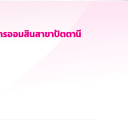
าคารออมสินสาขาปัตตานี