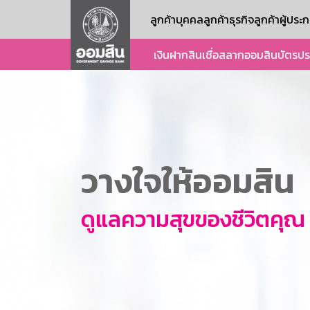
ลูกค้าบุคคล
ลูกค้าธุรกิจ
ลูกค้าผู้ปร
เงินฝาก
สินเชื่อ
สลากออมสิน
บัตร
ปร
วางใจให้ออมสิน
ดูแลความสุขของชีวิตคุณ