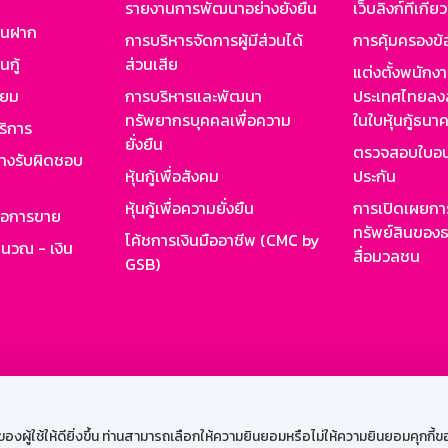
รายงานการพัฒนาอย่างยั่งยืน
เว็บลิงก์ที่เกี่ย
งินฝาก
การบริหารจัดการผู้มีส่วนได้
การคุ้มครองข้
นกู้
ส่วนเสีย
แต่งตั้งพนักง
ียม
การบริหารและพัฒนา
ประเทศไทยลงล
ทรัพยากรบุคคลเพื่อความ
ในใบหุ้นกู้ธน
ริการ
ยั่งยืน
ตรวจสอบใบอน
ย่างรับผิดชอบ
หุ้นกู้เพื่อสังคม
ประกัน
หุ้นกู้เพื่อความยั่งยืน
การเปิดเผยการ
รอการขาย
ทรัพย์สินของธ
โค้ชการเงินมืออาชีพ (CMC by
ำนวณ - เงิน
สื่อมวลชน
GSB)
กงาน
Web HR
GSB Wisdom
M-Search
เข้าสู่ร
ผู้ใช้ให้ดียิ่งขึ้น ท่านสามารถเลือกให้ความยินยอมหรือไม่ให้ความยินยอมคุกกี้ของเ