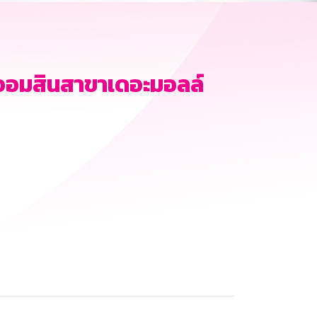
รออมสินสาขาเดอะมอลล์