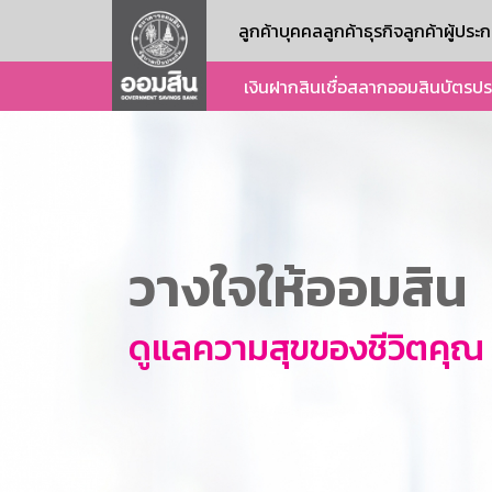
ลูกค้าบุคคล
ลูกค้าธุรกิจ
ลูกค้าผู้ปร
เงินฝาก
สินเชื่อ
สลากออมสิน
บัตร
ปร
วางใจให้ออมสิน
ดูแลความสุขของชีวิตคุณ