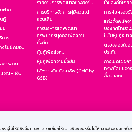
รายงานการพัฒนาอย่างยั่งยืน
เว็บลิงก์ที่เกี่ย
งินฝาก
การบริหารจัดการผู้มีส่วนได้
การคุ้มครองข้
นกู้
ส่วนเสีย
แต่งตั้งพนักง
ียม
การบริหารและพัฒนา
ประเทศไทยลงล
ทรัพยากรบุคคลเพื่อความ
ในใบหุ้นกู้ธน
ริการ
ยั่งยืน
ตรวจสอบใบอน
ย่างรับผิดชอบ
หุ้นกู้เพื่อสังคม
ประกัน
หุ้นกู้เพื่อความยั่งยืน
การเปิดเผยการ
รอการขาย
ทรัพย์สินของธ
โค้ชการเงินมืออาชีพ (CMC by
ำนวณ - เงิน
สื่อมวลชน
GSB)
กงาน
Web HR
GSB Wisdom
M-Search
เข้าสู่ร
ผู้ใช้ให้ดียิ่งขึ้น ท่านสามารถเลือกให้ความยินยอมหรือไม่ให้ความยินยอมคุกกี้ของเ