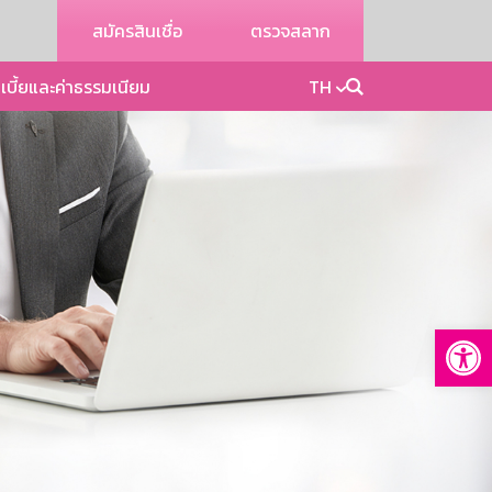
สมัครสินเชื่อ
ตรวจสลาก
เบี้ยและค่าธรรมเนียม
TH
Op