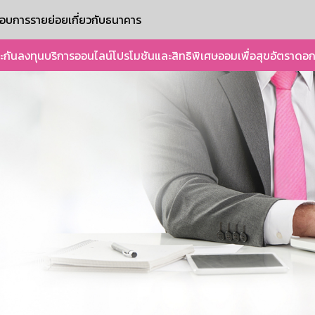
ะกอบการรายย่อย
เกี่ยวกับธนาคาร
ะกัน
ลงทุน
บริการออนไลน์
โปรโมชันและสิทธิพิเศษ
ออมเพื่อสุข
อัตราดอก