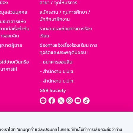
วข้อง
สาขา / จุดให้บริการ
อมูลส่วนบุคคล
สมัครงาน / ทุนการศึกษา /
นักศึกษาฝึกงาน
านธนาคารแห่ง
ายมือชื่อกำกับ
รายงานและช่องทางการร้อง
าคารออมสิน
เรียน
ุญาตผู้ขาย
ช่องทางแจ้งเรื่องร้องเรียน การ
ทุจริตและประพฤติมิชอบ :
ใช้จ่ายเงินหรือ
- ธนาคารออมสิน
นาคารให้
- สำนักงาน ป.ป.ช.
- สำนักงาน ป.ป.ท.
GSB Society :
ะบบเน็ตเมล
ราได้ที่ "แถบคุกกี้” แต่ละประเภท ในกรณีที่ท่านไม่ทำการเลือกจะถือว่าท่าน