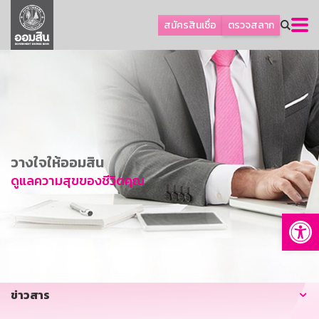
ลูกค้าธุรกิจ
สมัครสินเชื่อ
ตรวจสลาก
ลูกค้าผู้ประกอบรายย่อย
โปรโมชัน
ออมเพื่อสุข
เกี่ยวกับธนาคาร
การพัฒนาที่ยั่งยืน
วางใจให้ออมสิน
ข่าวสาร
ดูแลความสุขของชีวิตคุณ
บริการทางการเงิน
Op
อื่นๆ
ติดต่อเรา
บริการออนไลน์
ข่าวสาร
TH
EN
GSB Society