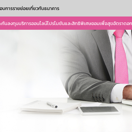
ะกอบการรายย่อย
เกี่ยวกับธนาคาร
ะกัน
ลงทุน
บริการออนไลน์
โปรโมชันและสิทธิพิเศษ
ออมเพื่อสุข
อัตราดอก