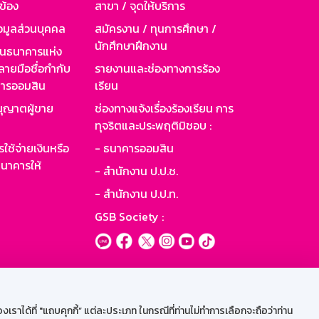
วข้อง
สาขา / จุดให้บริการ
อมูลส่วนบุคคล
สมัครงาน / ทุนการศึกษา /
นักศึกษาฝึกงาน
านธนาคารแห่ง
ายมือชื่อกำกับ
รายงานและช่องทางการร้อง
าคารออมสิน
เรียน
ุญาตผู้ขาย
ช่องทางแจ้งเรื่องร้องเรียน การ
ทุจริตและประพฤติมิชอบ :
ใช้จ่ายเงินหรือ
- ธนาคารออมสิน
นาคารให้
- สำนักงาน ป.ป.ช.
- สำนักงาน ป.ป.ท.
GSB Society :
ะบบเน็ตเมล
ราได้ที่ "แถบคุกกี้” แต่ละประเภท ในกรณีที่ท่านไม่ทำการเลือกจะถือว่าท่าน