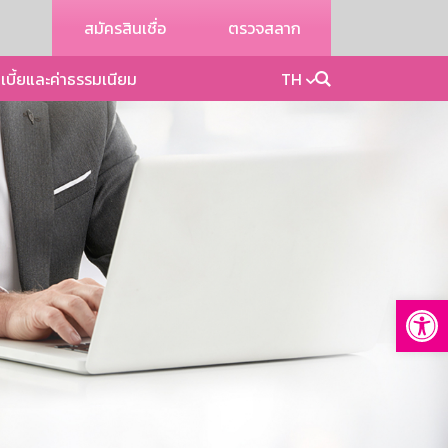
สมัครสินเชื่อ
ตรวจสลาก
เบี้ยและค่าธรรมเนียม
TH
Op