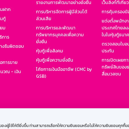
รายงานการพัฒนาอย่างยั่งยืน
เว็บลิงก์ที่เกี่ย
งินฝาก
การบริหารจัดการผู้มีส่วนได้
การคุ้มครองข้
นกู้
ส่วนเสีย
แต่งตั้งพนักง
ียม
การบริหารและพัฒนา
ประเทศไทยลงล
ทรัพยากรบุคคลเพื่อความ
ในใบหุ้นกู้ธน
ริการ
ยั่งยืน
ตรวจสอบใบอน
ย่างรับผิดชอบ
หุ้นกู้เพื่อสังคม
ประกัน
หุ้นกู้เพื่อความยั่งยืน
การเปิดเผยการ
รอการขาย
ทรัพย์สินของธ
โค้ชการเงินมืออาชีพ (CMC by
ำนวณ - เงิน
สื่อมวลชน
GSB)
กงาน
Web HR
GSB Wisdom
M-Search
เข้าสู่ร
ผู้ใช้ให้ดียิ่งขึ้น ท่านสามารถเลือกให้ความยินยอมหรือไม่ให้ความยินยอมคุกกี้ของเ