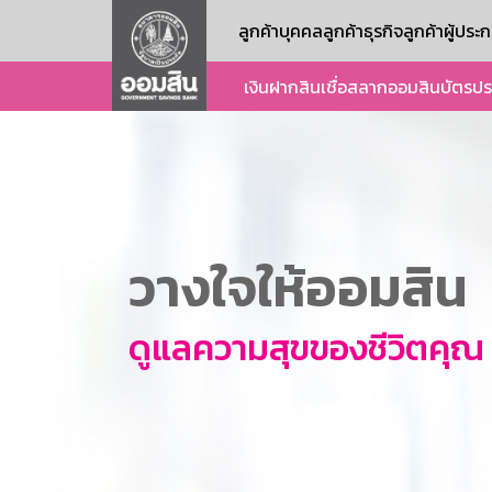
ลูกค้าบุคคล
ลูกค้าธุรกิจ
ลูกค้าผู้ปร
เงินฝาก
สินเชื่อ
สลากออมสิน
บัตร
ปร
วางใจให้ออมสิน
ดูแลความสุขของชีวิตคุณ