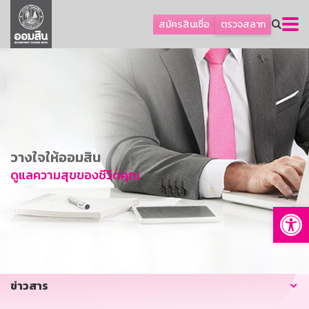
ลูกค้าธุรกิจ
สมัครสินเชื่อ
ตรวจสลาก
ลูกค้าผู้ประกอบรายย่อย
โปรโมชัน
ออมเพื่อสุข
เกี่ยวกับธนาคาร
การพัฒนาที่ยั่งยืน
วางใจให้ออมสิน
ข่าวสาร
ดูแลความสุขของชีวิตคุณ
บริการทางการเงิน
Op
อื่นๆ
ติดต่อเรา
บริการออนไลน์
ข่าวสาร
TH
EN
GSB Society