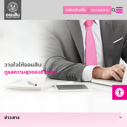
ลูกค้าธุรกิจ
สมัครสินเชื่อ
ตรวจสลาก
ลูกค้าผู้ประกอบรายย่อย
โปรโมชัน
ออมเพื่อสุข
เกี่ยวกับธนาคาร
การพัฒนาที่ยั่งยืน
วางใจให้ออมสิน
ข่าวสาร
ดูแลความสุขของชีวิตคุณ
บริการทางการเงิน
Op
อื่นๆ
ติดต่อเรา
บริการออนไลน์
ข่าวสาร
TH
EN
GSB Society