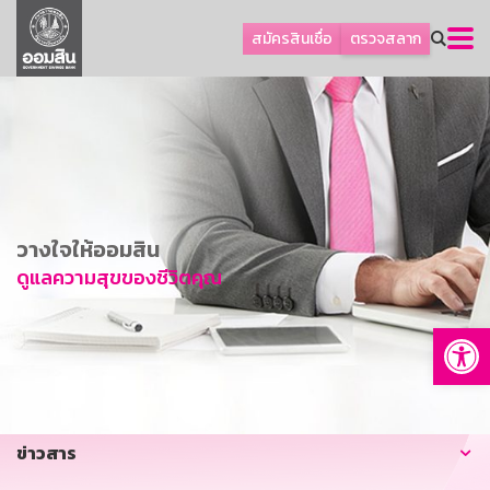
ลูกค้าธุรกิจ
สมัครสินเชื่อ
ตรวจสลาก
ลูกค้าผู้ประกอบรายย่อย
โปรโมชัน
ออมเพื่อสุข
เกี่ยวกับธนาคาร
การพัฒนาที่ยั่งยืน
วางใจให้ออมสิน
ข่าวสาร
ดูแลความสุขของชีวิตคุณ
บริการทางการเงิน
Op
อื่นๆ
ติดต่อเรา
บริการออนไลน์
ข่าวสาร
TH
EN
GSB Society